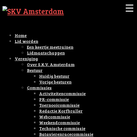
Home
Lid worden
Een keertje meetrainen
Lidmaatschappen
Vereniging
Over S.K.V. Amsterdam
Bestuur
Huidig bestuur
Vorige besturen
Commissies
Activiteitencommissie
PR-commissie
Toernooicommissie
Redactie Korfbraller
Webcommissie
Weekendcommissie
Technische commissie
Batavierenracecommissie