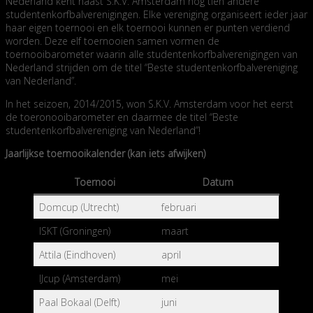
Nederland kent naast S.K.V. Amsterdam nog tien andere
studentenkorfbalverenigingen. Elke vereniging organiseert ieder jaar
haar eigen toernooi en elk toernooi kunnen er punten verdiend
worden. Deze elf toernooien samen vormen de
toernooibarometer waarin alle studentenkorfbalverenigingen van
Nederland strijden om de titel “Beste studentenkorfbalvereniging
van Nederland”.
In het seizoen, 2014/2015, won S.K.V. Amsterdam voor het eerst
de toeronooibarometer en daarmee de titel “Beste
studentenkorfbalvereniging van Nederland”!
Jaarlijkse toernooikalender (kan iets afwijken)
Toernooi
Datum
Domcup (Utrecht)
februari
ISKT (Groningen)
maart
Attila (Eindhoven)
april
IJcup (Amsterdam)
mei
Paal Bokaal (Delft)
juni