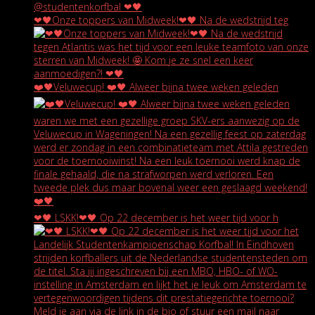
❤🖤Onze toppers van Midweek!❤🖤 Na de wedstrijd teg
❤️🖤Veluwecup! ❤️🖤 Alweer bijna twee weken geleden
❤🖤 LSKK!❤🖤 Op 22 december is het weer tijd voor h