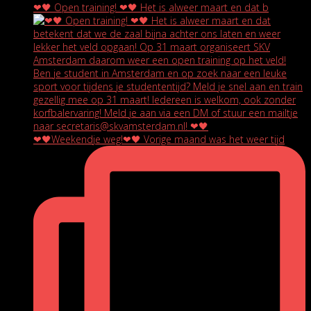
❤🖤 Open training! ❤🖤 Het is alweer maart en dat b
❤🖤Weekendje weg!❤🖤 Vorige maand was het weer tijd