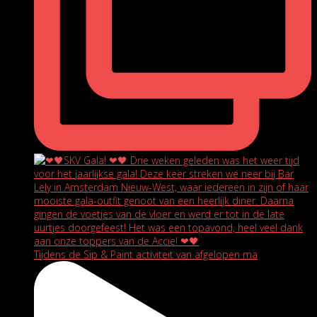
Tijdens de Sip & Paint activiteit van afgelopen ma