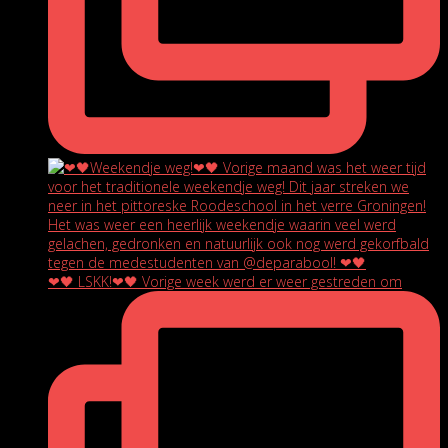
❤🖤 LSKK!❤🖤 Vorige week werd er weer gestreden om