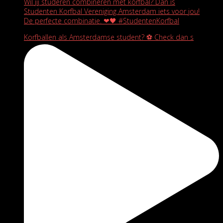
Wil jij studeren combineren met korfbal? Dan is
Studenten Korfbal Vereniging Amsterdam iets voor jou!
De perfecte combinatie. ❤🖤 #StudentenKorfbal
Korfballen als Amsterdamse student? ⚽️ Check dan s