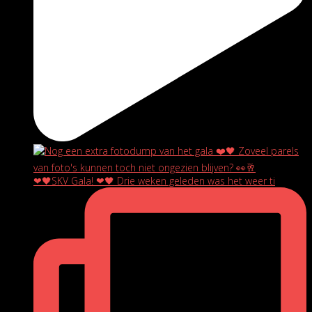
❤🖤SKV Gala! ❤🖤 Drie weken geleden was het weer ti