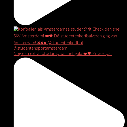
Nog een extra fotodump van het gala ❤️🖤 Zoveel par