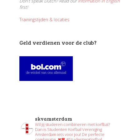
Don't speak Dutch? Read our
information in English
first!
Trainingstijden & locaties
Geld verdienen voor de club?
skvamsterdam
Wil jij studeren combineren met korfbal?
Dan is Studenten Korfbal Vereniging
Amsterdam iets voor jou! De perfecte
combinatie. ❤🖤 #StudentenKorfbal