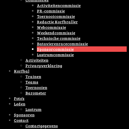
Activiteitencommissie
PR-commissie
Toernooicommissie
Redactie Korfbraller
Webcommissie
Weekendcommissie
Technische commissie
Batavierenracecommissie
Sponsorcommissie
Lustrumcommissie
Activiteiten
Privacyverklaring
Korfbal
Trainen
Teams
Toernooien
Barometer
Foto’s
Leden
Lustrum
Sponsoren
Contact
Contactgegevens