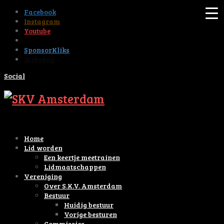
Facebook
Instagram
Youtube
Tiktok
SponsorKliks
Webshop
Social
Home
Lid worden
Een keertje meetrainen
Lidmaatschappen
Vereniging
Over S.K.V. Amsterdam
Bestuur
Huidig bestuur
Vorige besturen
Commissies