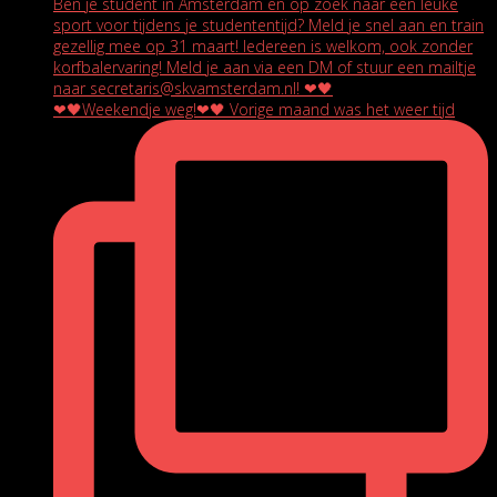
❤🖤Weekendje weg!❤🖤 Vorige maand was het weer tijd