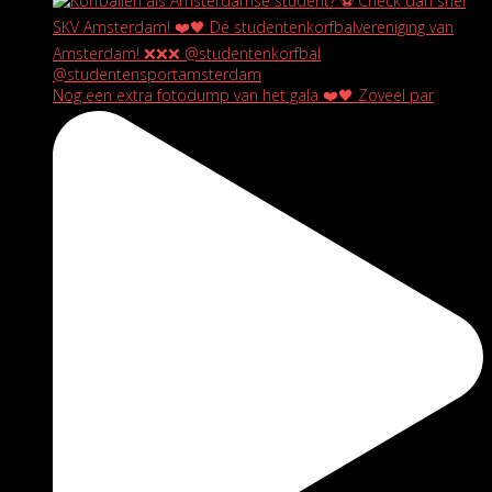
Nog een extra fotodump van het gala ❤️🖤 Zoveel par