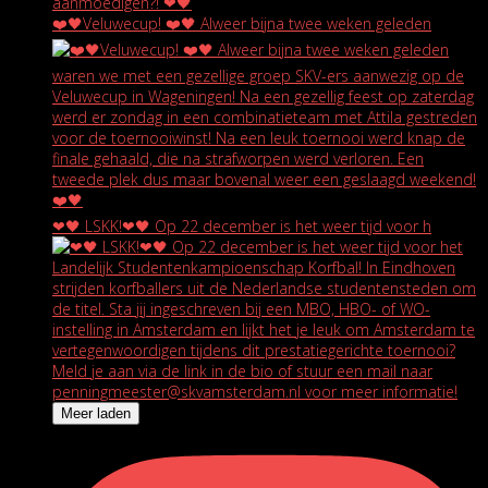
❤️🖤Veluwecup! ❤️🖤 Alweer bijna twee weken geleden
❤🖤 LSKK!❤🖤 Op 22 december is het weer tijd voor h
Meer laden