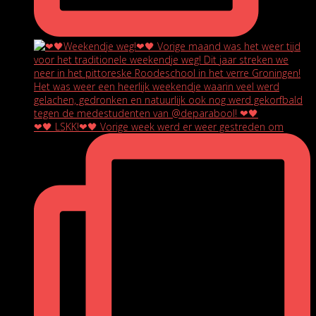
❤🖤 LSKK!❤🖤 Vorige week werd er weer gestreden om