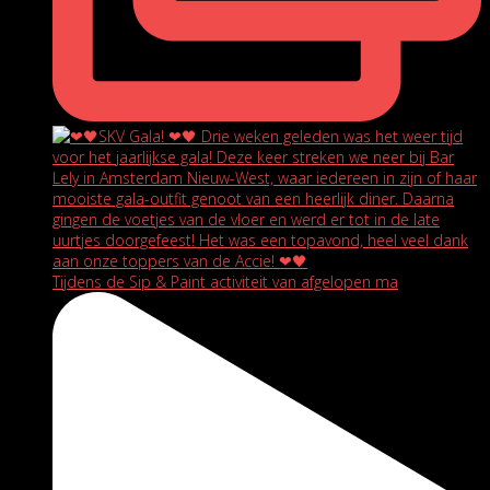
Tijdens de Sip & Paint activiteit van afgelopen ma