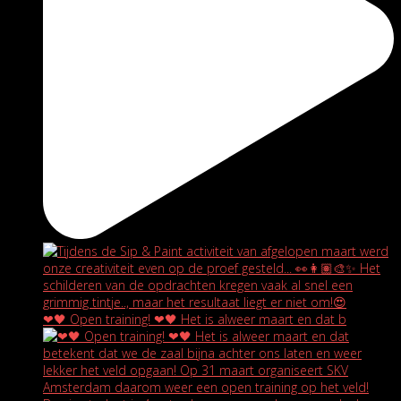
❤🖤 Open training! ❤🖤 Het is alweer maart en dat b