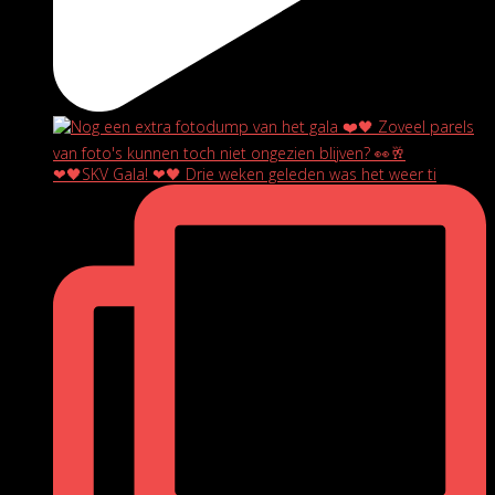
❤🖤SKV Gala! ❤🖤 Drie weken geleden was het weer ti