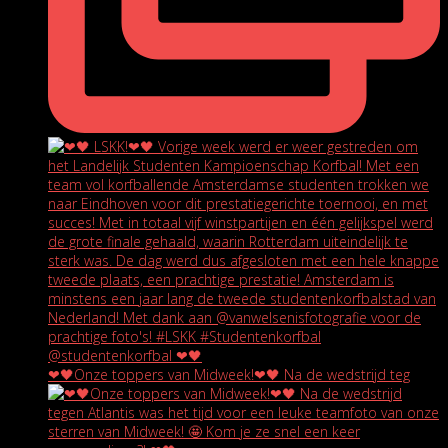
❤🖤Onze toppers van Midweek!❤🖤 Na de wedstrijd teg