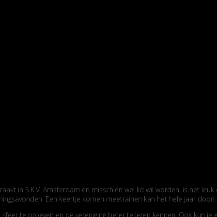
kt in S.K.V. Amsterdam en misschien wel lid wil worden, is het leuk 
ningsavonden. Een keertje komen meetrainen kan het hele jaar door!
om sfeer te proeven en de vereniging beter te leren kennen. Ook kun 