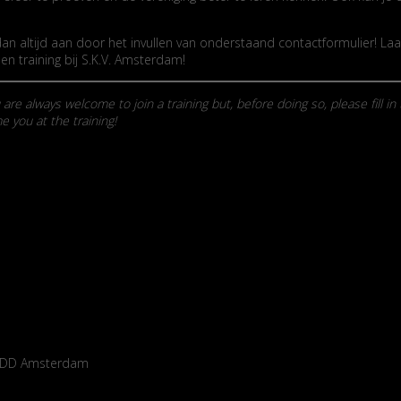
 altijd aan door het invullen van onderstaand contactformulier! Laat 
en training bij S.K.V. Amsterdam!
 are always welcome to join a training but, before doing so, please fill 
you at the training!
14 DD Amsterdam