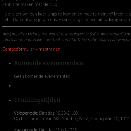
kennis te maken met de club.
Heb je zin om een keer langs te komen en mee te trainen? Meld je dan
hebt. Dan ontvang je van ons zo snel mogelijk een uitnodiging voor e
Are you, after visiting the website, interested in S.K.V. Amsterdam? You
information and make sure that somebody from the board can welcome 
Contactformulier – meetrainen
Komende evenementen:
Geen komende evenementen
Trainingstijden
Veldperiode
: Dinsdag 19.30-21.00
Op het complex van AKC Sporting West, Klönneplein 10, 10
Zaalperiode:
Dinsdag 19:00-20.15