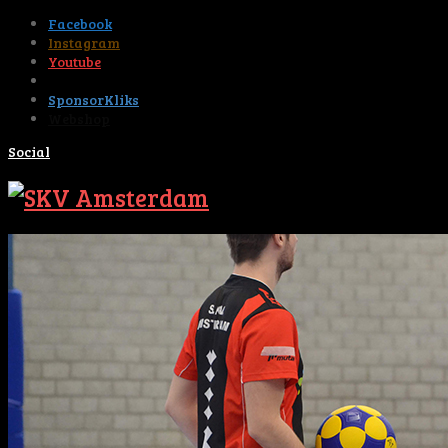
Facebook
Instagram
Youtube
Tiktok
SponsorKliks
Webshop
Social