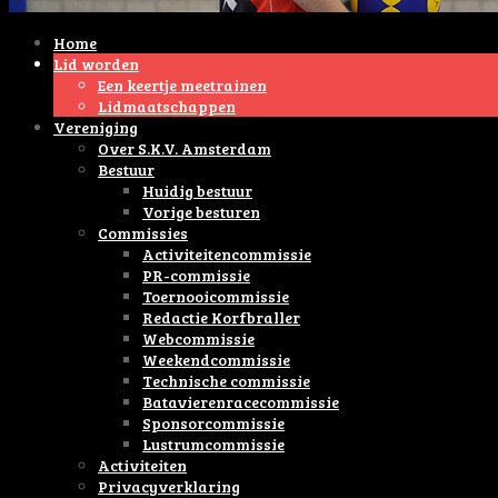
Home
Lid worden
Een keertje meetrainen
Lidmaatschappen
Vereniging
Over S.K.V. Amsterdam
Bestuur
Huidig bestuur
Vorige besturen
Commissies
Activiteitencommissie
PR-commissie
Toernooicommissie
Redactie Korfbraller
Webcommissie
Weekendcommissie
Technische commissie
Batavierenracecommissie
Sponsorcommissie
Lustrumcommissie
Activiteiten
Privacyverklaring