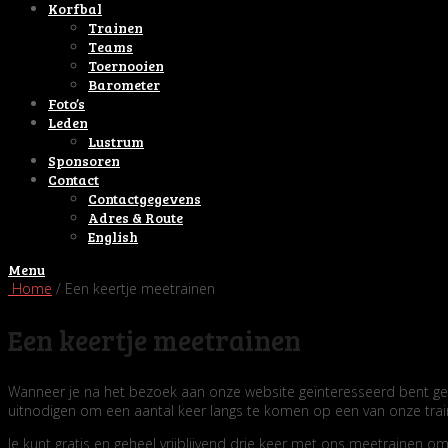
Korfbal
Trainen
Teams
Toernooien
Barometer
Foto’s
Leden
Lustrum
Sponsoren
Contact
Contactgegevens
Adres & Route
English
Menu
Home
/ Een keertje meetrainen
Een keertje meetrainen
Wanneer je na het bezoek aan onze website geïnteresseerd bent geraa
uitnodigen om een aantal keer langs te komen op een van onze trai
Je kunt gratis en geheel vrijblijvend drie keer met ons meetrainen 