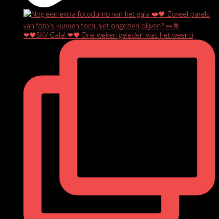
❤🖤SKV Gala! ❤🖤 Drie weken geleden was het weer ti