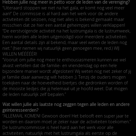
Hebben jullie nog meer in petto voor de leden van de vereniging?
“Uiteraard stoppen we niet na het gala, er komt nog veel meer
aan!” De commissie is al hard aan het werk voor de andere
activiteiten dit seizoen, nog niet alles is bekend gemaakt maar
misschien dat ze hier een aantal geheimpjes willen verklappen!
“De eerstvolgende activiteit na het lustrumgala is de lustrumweek,
hierin worden alle leden uitgenodigd voor meerdere activiteiten.
Een aantal details zijn al bekend, maar veel weten de leden nog
niet.” (hier nemen wij natuurlijk geen genoegen mee, red.) WIJ
WILLEN MÉÉÉÉÉR!
“Vooruit om jullie nog meer te enthousiasmeren kunnen we wel
alvast vertellen dat de familie- en vriendendag op een hele
bijzondere manier wordt afgesloten! Wij weten nog niet zeker of jij
je familie daar aanwezig wilt hebben ;). Tenzij de ouders mogen
toekijken naar de hoeveelheid biertjes die gedronken worden of
de mooiste liedjes die jij helemaal uit je hoofd weet. Dat mogen
de leden natuurlijk zelf bepalen.”
Wat willen jullie als laatste nog zeggen tegen alle leden en andere
geïnteresseerden?
“ALLEMAAL KOMEN! Gewoon doen! Het belooft een super jaar te
worden en daarom moet je zeker naar de activiteiten toekomen.”
De lustrumcommissie is heel hard aan het werk voor alle
activiteiten, natuurlijk met het lustrumgala als eerste op de