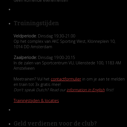
Geen komende evenementen
Trainingstijden
Veldperiode
: Dinsdag 19.30-21.00
Op het complex van AKC Sporting West, Klönneplein 10,
1014 DD Amsterdam
Zaalperiode:
Dinsdag 19:00-20.15
In de zalen van Sportcentrum VU, Uilenstede 100, 1183 AM
Amstelveen
Meetrainen? Vul het
contactformulier
in om je aan te melden
en train tot 3x gratis mee!
Don't speak Dutch? Read our
information in English
first!
Trainingstijden & locaties
Geld verdienen voor de club?