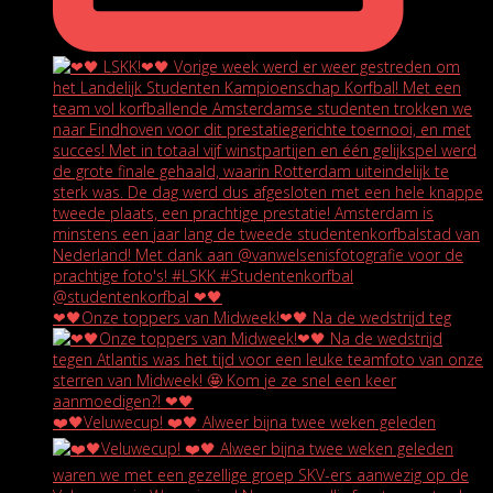
❤🖤Onze toppers van Midweek!❤🖤 Na de wedstrijd teg
❤️🖤Veluwecup! ❤️🖤 Alweer bijna twee weken geleden