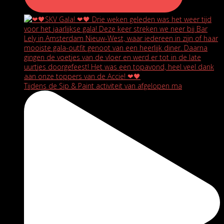
Tijdens de Sip & Paint activiteit van afgelopen ma