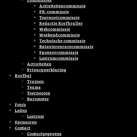
Activiteitencommissie
PR-commissie
Toernooicommissie
Redactie Korfbraller
Webcommissie
Weekendcommissie
Technische commissie
Batavierenracecommissie
Sponsorcommissie
Lustrumcommissie
Activiteiten
Privacyverklaring
Korfbal
Trainen
Teams
Toernooien
Barometer
Foto’s
Leden
Lustrum
Sponsoren
Contact
Contactgegevens