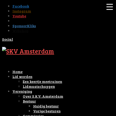
Facebook
Instagram
Youtube
Tiktok
SponsorKliks
Webshop
Social
Home
Lid worden
Een keertje meetrainen
Lidmaatschappen
Vereniging
Over S.K.V. Amsterdam
Bestuur
Huidig bestuur
Vorige besturen
Commissies