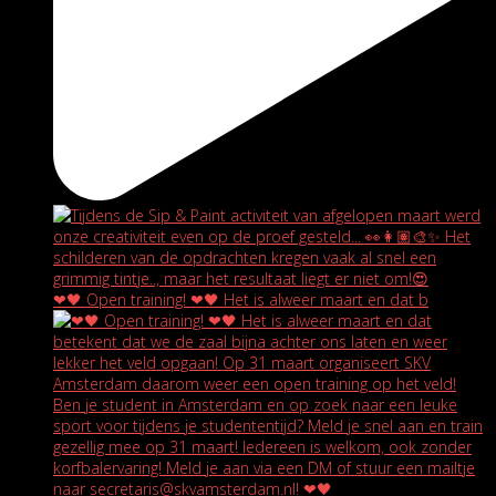
❤🖤 Open training! ❤🖤 Het is alweer maart en dat b