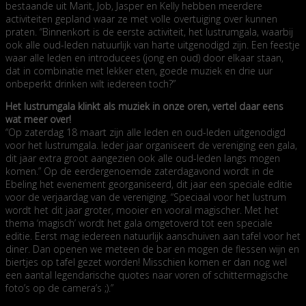
bestaande uit Marit, Job, Jasper en Kelly hebben meerdere
activiteiten gepland waar ze met volle overtuiging over kunnen
praten. “Binnenkort is de eerste activiteit, het lustrumgala, waarbij
ook alle oud-leden natuurlijk van harte uitgenodigd zijn. Een feestje
waar alle leden en introducees (jong en oud) door elkaar staan,
dat in combinatie met lekker eten, goede muziek en drie uur
onbeperkt drinken wilt iedereen toch?”
Het lustrumgala klinkt als muziek in onze oren, vertel daar eens
wat meer over!
“Op zaterdag 18 maart zijn alle leden en oud-leden uitgenodigd
voor het lustrumgala. Ieder jaar organiseert de vereniging een gala,
dit jaar extra groot aangezien ook alle oud-leden langs mogen
komen.” Op de eerdergenoemde zaterdagavond wordt in de
Ebeling het evenement georganiseerd, dit jaar een speciale editie
voor de verjaardag van de vereniging. “Speciaal voor het lustrum
wordt het dit jaar groter, mooier en vooral magischer. Met het
thema ‘magisch’ wordt het gala omgetoverd tot een speciale
editie. Eerst mag iedereen natuurlijk aanschuiven aan tafel voor het
diner. Dan openen we meteen de bar en mogen de flessen wijn en
biertjes op tafel gezet worden! Misschien komen er dan nog wel
een aantal legendarische quotes naar voren of schittermagische
foto’s op de camera’s ;).”