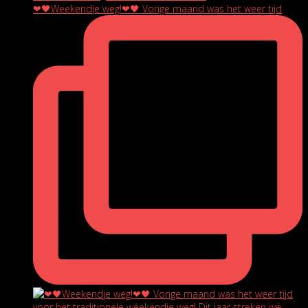
❤🖤Weekendje weg!❤🖤 Vorige maand was het weer tijd