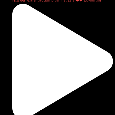
Nog een extra fotodump van het gala ❤️🖤 Zoveel par