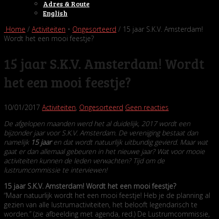
Adres & Route
English
Home
/
Activiteiten
•
Ongesorteerd
/ 15 jaar S.K.V. Amsterdam!
Wordt het een mooi feestje?
15 jaar S.K.V. Amsterdam! Wordt
het een mooi feestje?
10/01/2017
Activiteiten
,
Ongesorteerd
Geen reacties
De afgelopen maanden werd het al duidelijk, 2017 wordt een
bijzonder jaar voor S.K.V. Amsterdam. De vereniging bestaat dan
namelijk
15 jaar
en dat wordt natuurlijk uitbundig gevierd. Maar wat
gaat er dan allemaal gebeuren in het nieuwe jaar? Wat voor mooie
activiteiten kunnen de leden verwachten? Tijd om de
lustrumcommissie te interviewen!
15 jaar S.K.V. Amsterdam! Wordt het een mooi feestje?
“Maar natuurlijk wordt het een mooi feestje! Heb je de planning al
gezien van alle lustrumactiviteiten, het belooft legendarisch te
worden.” (zie afbeelding met agenda, red.) De Lustrumcommissie,