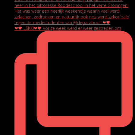
❤🖤 LSKK!❤🖤 Vorige week werd er weer gestreden om