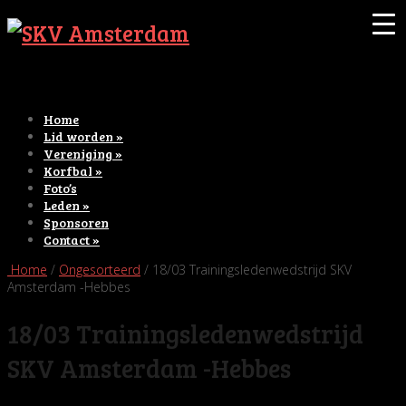
Home
Lid worden
»
Vereniging
»
Korfbal
»
Foto’s
Leden
»
Sponsoren
Contact
»
Home
/
Ongesorteerd
/ 18/03 Trainingsledenwedstrijd SKV
Amsterdam -Hebbes
18/03 Trainingsledenwedstrijd
SKV Amsterdam -Hebbes