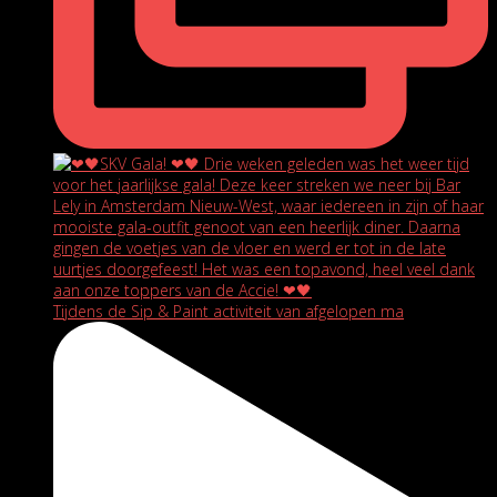
Tijdens de Sip & Paint activiteit van afgelopen ma