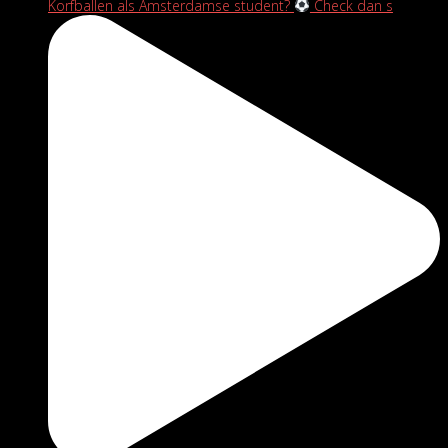
Korfballen als Amsterdamse student?
Check dan s