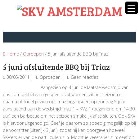
Home
/
Oproepen
/ 5 juni afsluitende BBQ bij Triaz
5 juni afsluitende BBQ bij Triaz
30/05/2011
Oproepen
Geen reacties
Aangezien op 4 juni de laatste wedstrijd van
ons competitieteam gespeeld zal worden, zit het seizoen er
daarna officieel gezien op. Triaz organiseert op zondag 5 juni,
aansluitend aan de wedstrijd Triaz 1 – KVZ 1 (beginnend om 14.30
uur) een barbecue om het seizoen smakelijk af te sluiten. Ook SKV
is hiervoor uitgenodigd. Geef je daarom zo spoedig mogelijk op bij
de voorzitter (uiterlijk 3 juni), zodat hij kan doorgeven hoeveel
SKV’ers er van de partij zullen zijn. Mocht je vegetariër zijn: geef dit