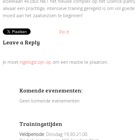
Boelelaan 46 (dus NIET het nieuwe complex op het Science-park!),
alwaar een prachtige, intensieve training geregeld is om vol goede
moed aan het zaalseizoen te beginnen!
Pin It
Leave a Reply
Je moet
ingelogd zijn op
om een reactie te plaatsen.
Komende evenementen:
Geen komende evenementen
Trainingstijden
Veldperiode
: Dinsdag 19.30-21.00