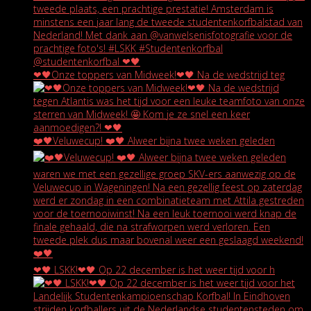
❤🖤Onze toppers van Midweek!❤🖤 Na de wedstrijd teg
❤️🖤Veluwecup! ❤️🖤 Alweer bijna twee weken geleden
❤🖤 LSKK!❤🖤 Op 22 december is het weer tijd voor h