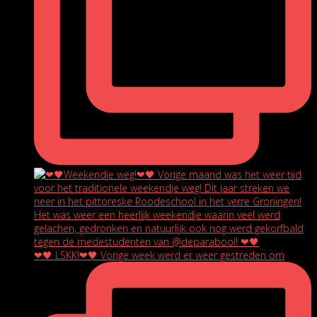
❤🖤 LSKK!❤🖤 Vorige week werd er weer gestreden om