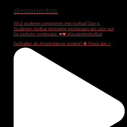
skvamsterdam
Wil jij studeren combineren met korfbal? Dan is
Studenten Korfbal Vereniging Amsterdam iets voor jou!
De perfecte combinatie. ❤🖤 #StudentenKorfbal
Korfballen als Amsterdamse student? ⚽️ Check dan s