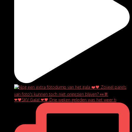
❤🖤SKV Gala! ❤🖤 Drie weken geleden was het weer ti