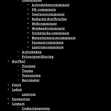
Activiteitencommissie
PR-commissie
Toernooicommissie
Redactie Korfbraller
Webcommissie
Weekendcommissie
Technische commissie
Batavierenracecommissie
Sponsorcommissie
Lustrumcommissie
Activiteiten
Privacyverklaring
Korfbal
Trainen
Teams
Toernooien
Barometer
Foto’s
Leden
Lustrum
Sponsoren
Contact
Contactgegevens