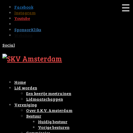
Facebook
Instagram
Youtube
Tiktok
SponsorKliks
Webshop
Social
Home
Lid worden
Een keertje meetrainen
Lidmaatschappen
Vereniging
Over S.K.V. Amsterdam
Bestuur
Huidig bestuur
Vorige besturen
Commissies