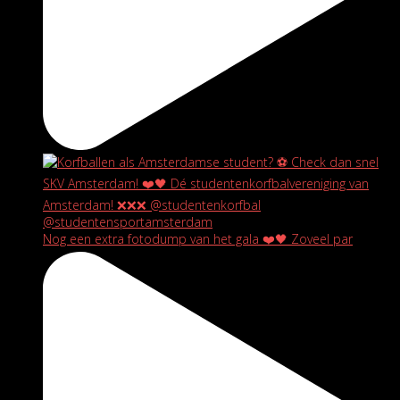
Nog een extra fotodump van het gala ❤️🖤 Zoveel par