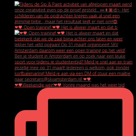
❤🖤 Open training! ❤🖤 Het is alweer maart en dat b
❤🖤Weekendje weg!❤🖤 Vorige maand was het weer tijd