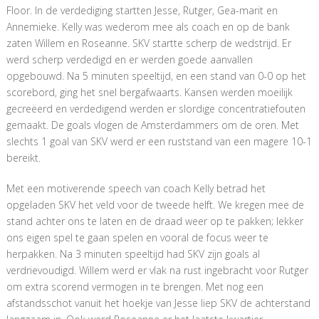
Floor. In de verdediging startten Jesse, Rutger, Gea-marit en
Annemieke. Kelly was wederom mee als coach en op de bank
zaten Willem en Roseanne. SKV startte scherp de wedstrijd. Er
werd scherp verdedigd en er werden goede aanvallen
opgebouwd. Na 5 minuten speeltijd, en een stand van 0-0 op het
scorebord, ging het snel bergafwaarts. Kansen werden moeilijk
gecreëerd en verdedigend werden er slordige concentratiefouten
gemaakt. De goals vlogen de Amsterdammers om de oren. Met
slechts 1 goal van SKV werd er een ruststand van een magere 10-1
bereikt.
Met een motiverende speech van coach Kelly betrad het
opgeladen SKV het veld voor de tweede helft. We kregen mee de
stand achter ons te laten en de draad weer op te pakken; lekker
ons eigen spel te gaan spelen en vooral de focus weer te
herpakken. Na 3 minuten speeltijd had SKV zijn goals al
verdrievoudigd. Willem werd er vlak na rust ingebracht voor Rutger
om extra scorend vermogen in te brengen. Met nog een
afstandsschot vanuit het hoekje van Jesse liep SKV de achterstand