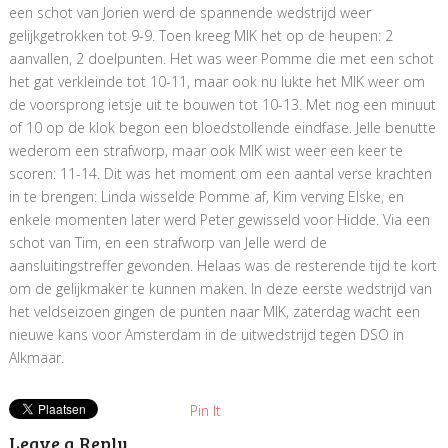
een schot van Jorien werd de spannende wedstrijd weer
gelijkgetrokken tot 9-9. Toen kreeg MIK het op de heupen: 2
aanvallen, 2 doelpunten. Het was weer Pomme die met een schot
het gat verkleinde tot 10-11, maar ook nu lukte het MIK weer om
de voorsprong ietsje uit te bouwen tot 10-13. Met nog een minuut
of 10 op de klok begon een bloedstollende eindfase. Jelle benutte
wederom een strafworp, maar ook MIK wist weer een keer te
scoren: 11-14. Dit was het moment om een aantal verse krachten
in te brengen: Linda wisselde Pomme af, Kim verving Elske, en
enkele momenten later werd Peter gewisseld voor Hidde. Via een
schot van Tim, en een strafworp van Jelle werd de
aansluitingstreffer gevonden. Helaas was de resterende tijd te kort
om de gelijkmaker te kunnen maken. In deze eerste wedstrijd van
het veldseizoen gingen de punten naar MIK, zaterdag wacht een
nieuwe kans voor Amsterdam in de uitwedstrijd tegen DSO in
Alkmaar.
Pin It
Leave a Reply