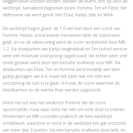
weggetrokken konden worden, stelden de teams zich op voor de
wedstrijd. Aanvallend begonnen Jorien, Pomme, Tim en Peter; het
defensieve vak werd gevult met Elske, Karlijn, Jelle en Wilrik.
De wedstrijd begon goed: de 1-0 viel snel door een schot van
Pomme. Helaas stond enkele momenten later de stand weer
gelijk, en na de vakwisseling werd de score verdubbeld door MIK:
1-2. Via doelpunten van Karlijn (wegtrekbal) en Tim (schot) werd er
weer een minimale voorsprong opgebouwd, die echter weer snel
teniet gedaan werd door een benutte strafworp voor MIK. Via
doelpunten van Elske, Tim en Pomme werd eindelijk een klein
gaatje geslagen van 6-4, maar het lukte niet om met een
voorsprong de rust in te gaan. 6-6 was de score waarmee de
kleedkamers en de warme thee werden opgezocht.
Direct na rust was het wederom Pomme die de score
opschroefde, maar weer lukte het niet om echt door te trekken:
Amsterdam en MIK scoorden praktisch de hele wedstrijd
omdebeurt, waardoor er nooit in de wedstrijd een gat ontstond
van meer dan 3 punten. Via een benutte strafworp door Jelle, en