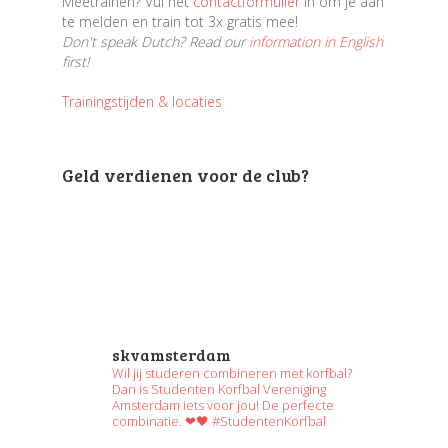
Meetrainen? Vul het
contactformulier
in om je aan
te melden en train tot 3x gratis mee!
Don't speak Dutch? Read our
information in English
first!
Trainingstijden & locaties
Geld verdienen voor de club?
skvamsterdam
Wil jij studeren combineren met korfbal?
Dan is Studenten Korfbal Vereniging
Amsterdam iets voor jou! De perfecte
combinatie. ❤🖤 #StudentenKorfbal