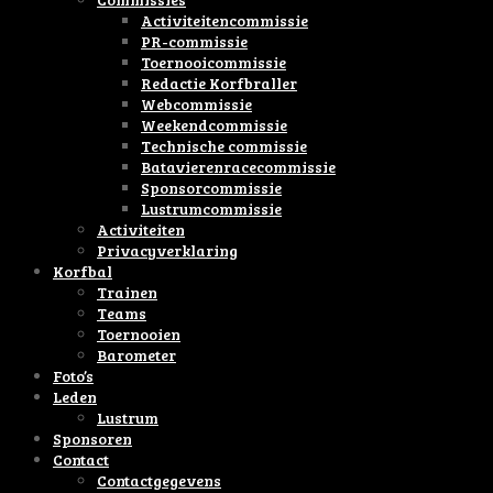
Activiteitencommissie
PR-commissie
Toernooicommissie
Redactie Korfbraller
Webcommissie
Weekendcommissie
Technische commissie
Batavierenracecommissie
Sponsorcommissie
Lustrumcommissie
Activiteiten
Privacyverklaring
Korfbal
Trainen
Teams
Toernooien
Barometer
Foto’s
Leden
Lustrum
Sponsoren
Contact
Contactgegevens