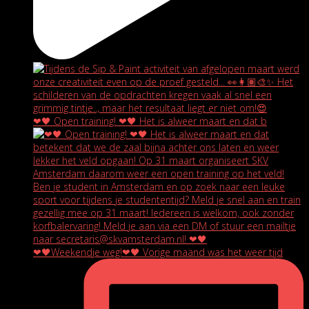
❤🖤 Open training! ❤🖤 Het is alweer maart en dat b
❤🖤Weekendje weg!❤🖤 Vorige maand was het weer tijd