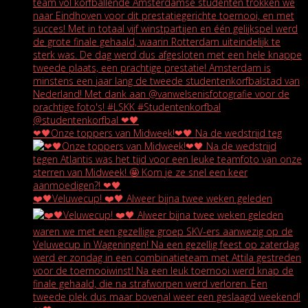
❤🖤Onze toppers van Midweek!❤🖤 Na de wedstrijd teg
❤️🖤Veluwecup! ❤️🖤 Alweer bijna twee weken geleden