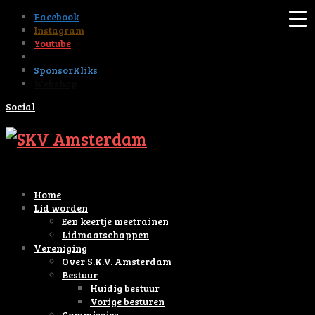
Facebook
Instagram
Youtube
Tiktok
SponsorKliks
Webshop
Social
Home
Lid worden
Een keertje meetrainen
Lidmaatschappen
Vereniging
Over S.K.V. Amsterdam
Bestuur
Huidig bestuur
Vorige besturen
Commissies