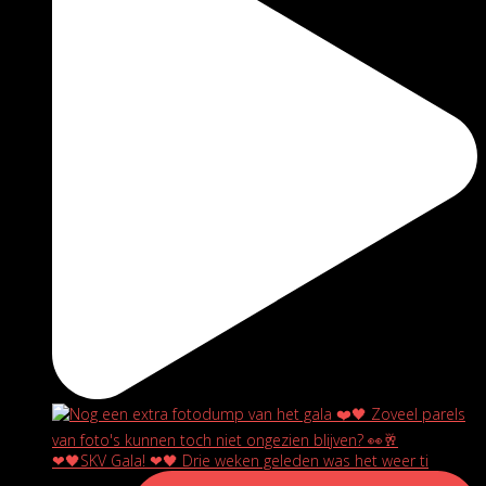
❤🖤SKV Gala! ❤🖤 Drie weken geleden was het weer ti