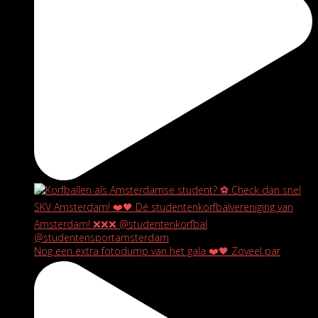
Nog een extra fotodump van het gala ❤️🖤 Zoveel par