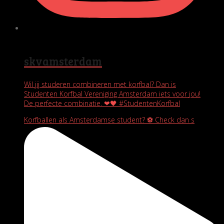
skvamsterdam
Wil jij studeren combineren met korfbal? Dan is
Studenten Korfbal Vereniging Amsterdam iets voor jou!
De perfecte combinatie. ❤🖤 #StudentenKorfbal
Korfballen als Amsterdamse student? ⚽️ Check dan s