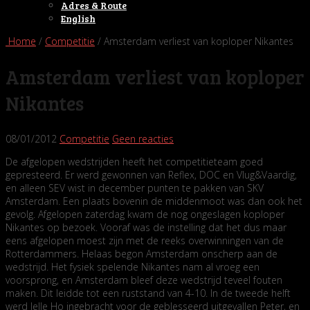
Adres & Route
English
Home
/
Competitie
/ Amsterdam verliest van koploper Nikantes
Amsterdam verliest van koploper
Nikantes
08/01/2012
Competitie
Geen reacties
De afgelopen wedstrijden heeft het competitieteam goed
gepresteerd. Er werd gewonnen van Reflex, DOC en Vlug&Vaardig,
en alleen SEV wist in december punten te pakken van SKV
Amsterdam. Een plaats bovenin de middenmoot was dan ook het
gevolg. Afgelopen zaterdag kwam de nog ongeslagen koploper
Nikantes op bezoek. Vooraf was de instelling dat het dus maar
eens afgelopen moest zijn met de reeks overwinningen van de
Rotterdammers. Helaas begon Amsterdam onscherp aan de
wedstrijd. Het fysiek spelende Nikantes nam al vroeg een
voorsprong, en Amsterdam bleef deze wedstrijd teveel fouten
maken. Dit leidde tot een ruststand van 4-10. In de tweede helft
werd Jelle Ho ingebracht voor de geblesseerd uitgevallen Peter, en