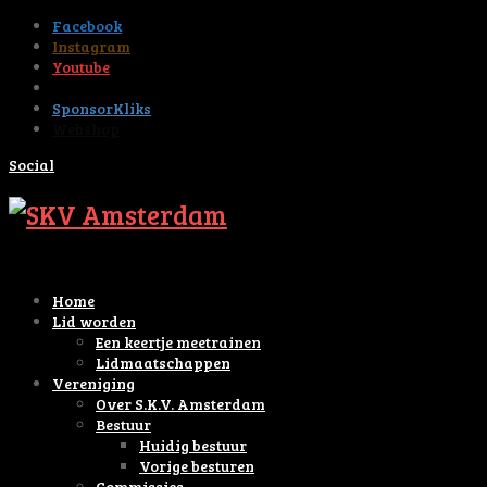
Facebook
Instagram
Youtube
Tiktok
SponsorKliks
Webshop
Social
Home
Lid worden
Een keertje meetrainen
Lidmaatschappen
Vereniging
Over S.K.V. Amsterdam
Bestuur
Huidig bestuur
Vorige besturen
Commissies