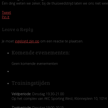
Één ding weten we zeker, bij de thuiswedstrijd laten we ons niet wee
Tweet
Pin It
Leave a Reply
Je moet
ingelogd zijn op
om een reactie te plaatsen.
Komende evenementen:
Geen komende evenementen
Trainingstijden
Veldperiode
: Dinsdag 19.30-21.00
Op het complex van AKC Sporting West, Klönneplein 10, 10
Zaalperiode:
Dinsdag 19:00-20.15