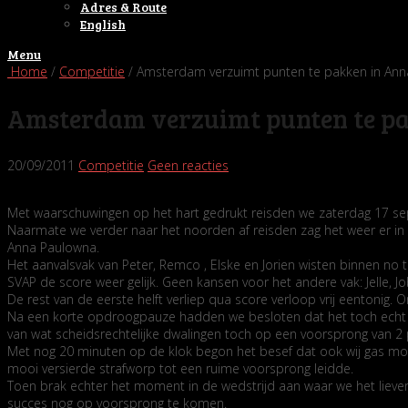
Adres & Route
English
Menu
Home
/
Competitie
/ Amsterdam verzuimt punten te pakken in An
Amsterdam verzuimt punten te p
20/09/2011
Competitie
Geen reacties
Met waarschuwingen op het hart gedrukt reisden we zaterdag 17 se
Naarmate we verder naar het noorden af reisden zag het weer er in
Anna Paulowna.
Het aanvalsvak van Peter, Remco , Elske en Jorien wisten binnen no
SVAP de score weer gelijk. Geen kansen voor het andere vak: Jelle, Job
De rest van de eerste helft verliep qua score verloop vrij eentonig
Na een korte opdroogpauze hadden we besloten dat het toch echt ni
van wat scheidsrechtelijke dwalingen toch op een voorsprong van 
Met nog 20 minuten op de klok begon het besef dat ook wij gas moe
mooi versierde strafworp tot een ruime voorsprong leidde.
Toen brak echter het moment in de wedstrijd aan waar we het lieve
succes nog op voorsprong te komen.