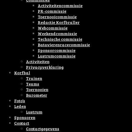
Activiteitencommissie
PR-commissie
Toernooicommissie
Redactie Korfbraller
Webcommissie
Weekendcommissie
Technische commissie
Batavierenracecommissie
Sponsorcommissie
Lustrumcommissie
Activiteiten
Privacyverklaring
Korfbal
Trainen
Teams
Toernooien
Barometer
Foto’s
Leden
Lustrum
Sponsoren
Contact
Contactgegevens