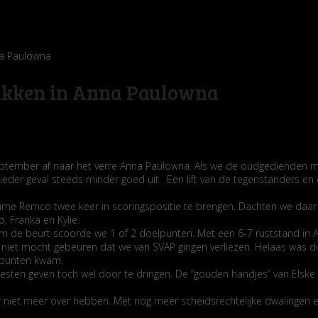
na Paulowna
akken in Anna Paulowna
ptember af naar het verre Anna Paulowna. Als we de oudgedienden m
 ieder geval steeds minder goed uit. Een lift van de tegenstanders 
 time Remco twee keer in scoringspositie te brengen. Dachten we daa
, Franka en Kylie.
. Om de beurt scoorde we 1 of 2 doelpunten. Met een 6-7 ruststand in
et mocht gebeuren dat we van SVAP gingen verliezen. Helaas was dit
2 punten kwam.
sten geven toch wel door te dringen. De “gouden handjes” van Elske
r niet meer over hebben. Met nog meer scheidsrechtelijke dwalingen 