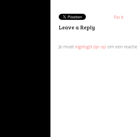
Pin It
Leave a Reply
Je moet
ingelogd zijn op
om een reactie