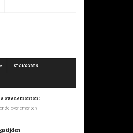
P
»
SPONSOREN
e evenementen:
ende evenementen
gstijden