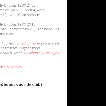
de
: Dinsdag 19.30-21.00
mplex van AKC Sporting West,
in 10, 1014 DD Amsterdam
de:
Dinsdag 19:00-20.15
n van Sportcentrum VU, Uilenstede 100,
mstelveen
n? Vul het
contactformulier
in om je aan
en train tot 3x gratis mee!
ak Dutch? Read our
information in English
jden & locaties
rdienen voor de club?