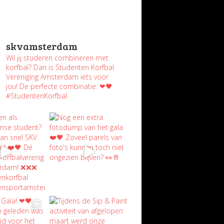
skvamsterdam
Wil jij studeren combineren met
korfbal? Dan is Studenten Korfbal
Vereniging Amsterdam iets voor
jou! De perfecte combinatie. ❤🖤
#StudentenKorfbal