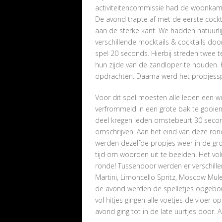
activiteitencommissie had de woonkam
De avond trapte af met de eerste cockta
aan de sterke kant. We hadden natuurli
verschillende mocktails & cocktails do
spel 20 seconds. Hierbij streden twee
hun zijde van de zandloper te houden. 
opdrachten. Daarna werd het propjessp
Voor dit spel moesten alle leden een wo
verfrommeld in een grote bak te gooien.
deel kregen leden omstebeurt 30 secon
omschrijven. Aan het eind van deze ro
werden dezelfde propjes weer in de g
tijd om woorden uit te beelden. Het vo
ronde! Tussendoor werden er verschille
Martini, Limoncello Spritz, Moscow Mule
de avond werden de spelletjes opgeborg
vol hitjes gingen alle voetjes de vloer o
avond ging tot in de late uurtjes door. 