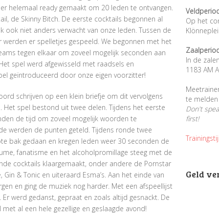
er helemaal ready gemaakt om 20 leden te ontvangen.
Veldperio
il, de Skinny Bitch. De eerste cocktails begonnen al
Op het co
jk ook niet anders verwacht van onze leden. Tussen de
Klönneple
or werden er spelletjes gespeeld. We begonnen met het
Zaalperio
 teams tegen elkaar om zoveel mogelijk seconden aan
In de zale
Het spel werd afgewisseld met raadsels en
1183 AM A
el geïntroduceerd door onze eigen voorzitter!
Meetraine
ord schrijven op een klein briefje om dit vervolgens
te melden 
 Het spel bestond uit twee delen. Tijdens het eerste
Don't spe
den de tijd om zoveel mogelijk woorden te
first!
nde werden de punten geteld. Tijdens ronde twee
Trainingsti
rote bak gedaan en kregen leden weer 30 seconden de
lume, fanatisme en het alcoholpromillage steeg met de
nde cocktails klaargemaakt, onder andere de Pornstar
Geld ve
, Gin & Tonic en uiteraard Esma’s. Aan het einde van
en en ging de muziek nog harder. Met een afspeellijst
p. Er werd gedanst, gepraat en zoals altijd gesnackt. De
Al met al een hele gezellige en geslaagde avond!