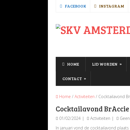
FACEBOOK
INSTAGRAM
»
HOME
LID WORDEN
»
CONTACT
Home
/
Activiteiten
/ Cocktailavond BrA
Cocktailavond BrAccie –
01/02/2024
Activiteiten
Geen 
In januari vond de cocktailavond plaat