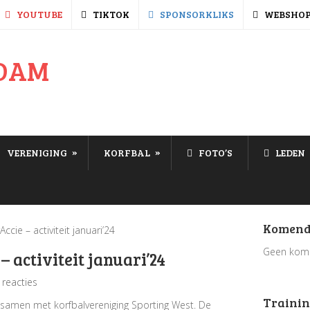
YOUTUBE
TIKTOK
SPONSORKLIKS
WEBSHO
»
»
VERENIGING
KORFBAL
FOTO’S
LEDEN
Komend
ccie – activiteit januari’24
Geen kom
 activiteit januari’24
reacties
Trainin
s samen met korfbalvereniging Sporting West. De