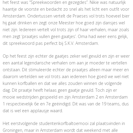
het feest was “Spreekwoorden en gezegdes”. Nikie was natuurlijk
haantje de voorste en bedacht zo snel als het licht een outfit voor
Amsterdam. Ondertussen vertelt de Praeses vol trots hoeveel bier
hij gaat drinken en zegt onze Meester hoe goed zijn dansjes wel
niet zijn. Iedereen vertelt vol trots zijn of haar verhalen, maar zoals
men zegt ‘praatjes vullen geen gaatjes’. Oma had weer eens gelijk,
dit spreekwoord pas perfect bij S.K.V. Amsterdam.
Op het feest zijn echter de gaatjes zeker wel gevuld en zijn er weer
een aantal legendarische verhalen om aan je moeder te vertellen
ontstaan. Dit stimuleerde echter de praatjes alleen maar meer en
daarom vertelden we vol trots aan iedereen hoe goed we wel niet
kunnen korfballen en dat we alles zouden winnen de volgende
dag. Dit praatje heeft helaas geen gaatje gevuld. Toch zijn er
mooie wedstrijden gespeeld en zijn Amsterdam 2 en Amsterdam
1 respectievelijk 6e en 7e geëindigd. Dit was van de 19 teams, dus
dat is wel een applausje waard.
Het eerstvolgende studentenkorfbaltoernooi zal plaatsvinden in
Groningen, maar in Amsterdam wordt dat weekend met alle