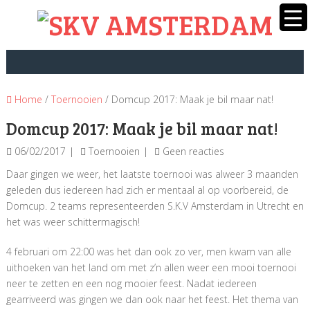
Home
/
Toernooien
/ Domcup 2017: Maak je bil maar nat!
Domcup 2017: Maak je bil maar nat!
06/02/2017
Toernooien
Geen reacties
Daar gingen we weer, het laatste toernooi was alweer 3 maanden
geleden dus iedereen had zich er mentaal al op voorbereid, de
Domcup. 2 teams representeerden S.K.V Amsterdam in Utrecht en
het was weer schittermagisch!
4 februari om 22:00 was het dan ook zo ver, men kwam van alle
uithoeken van het land om met z’n allen weer een mooi toernooi
neer te zetten en een nog mooier feest. Nadat iedereen
gearriveerd was gingen we dan ook naar het feest. Het thema van