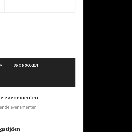
P
»
SPONSOREN
e evenementen:
ende evenementen
gstijden