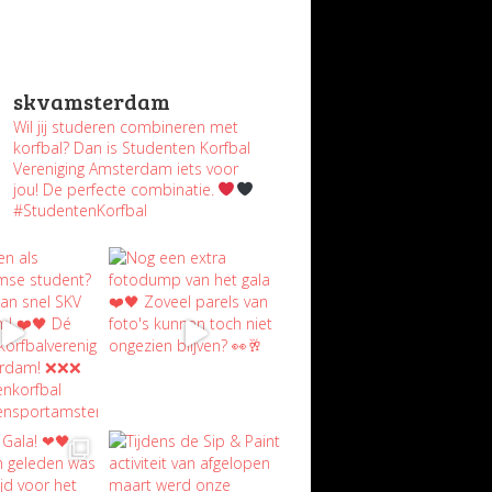
skvamsterdam
Wil jij studeren combineren met
korfbal? Dan is Studenten Korfbal
Vereniging Amsterdam iets voor
jou! De perfecte combinatie.
#StudentenKorfbal