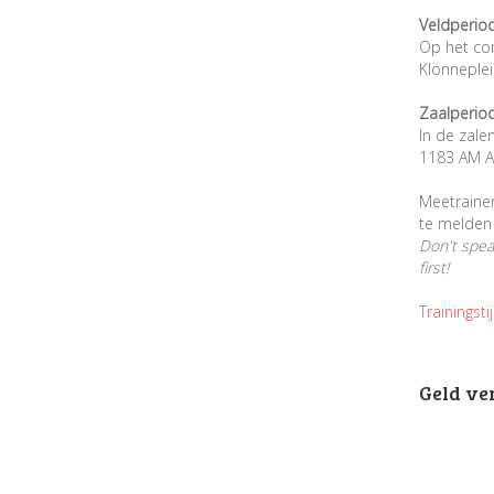
Veldperio
Op het co
Klönneple
Zaalperio
In de zale
1183 AM A
Meetraine
te melden 
Don't spe
first!
Trainingsti
Geld ve