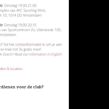
de
: Dinsdag 19.30-21.00
mplex van AKC Sporting West,
in 10, 1014 DD Amsterdam
de:
Dinsdag 19:00-20.15
n van Sportcentrum VU, Uilenstede 100,
mstelveen
n? Vul het
contactformulier
in om je aan
en train tot 3x gratis mee!
ak Dutch? Read our
information in English
jden & locaties
rdienen voor de club?