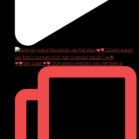
❤🖤SKV Gala! ❤🖤 Drie weken geleden was het weer ti