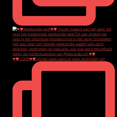
❤🖤 LSKK!❤🖤 Vorige week werd er weer gestreden om