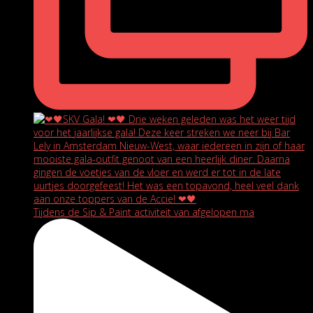
Tijdens de Sip & Paint activiteit van afgelopen ma