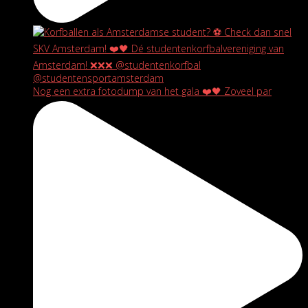
Nog een extra fotodump van het gala ❤️🖤 Zoveel par