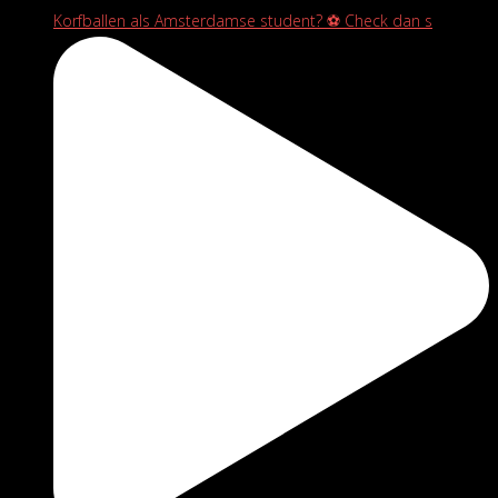
Korfballen als Amsterdamse student? ⚽️ Check dan s