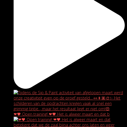
❤🖤 Open training! ❤🖤 Het is alweer maart en dat b