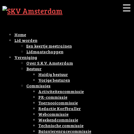
Home
Lid worden
Een keertje meetrainen
Lidmaatschappen
Vereniging
Over S.K.V. Amsterdam
Bestuur
Huidig bestuur
Vorige besturen
Commissies
Activiteitencommissie
PR-commissie
Toernooicommissie
Redactie Korfbraller
Webcommissie
Weekendcommissie
Technische commissie
Batavierenracecommissie