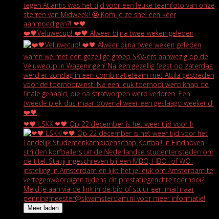
❤️🖤Veluwecup! ❤️🖤 Alweer bijna twee weken geleden
❤🖤 LSKK!❤🖤 Op 22 december is het weer tijd voor h
Meer laden