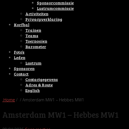
Sponsorcommissie
Lustrumcommissie
Activiteiten
Privacyverklaring
Korfbal
Trainen
Teams
Toernooien
Barometer
Foto’s
Leden
Lustrum
Sponsoren
Contact
Contactgegevens
Adres & Route
English
Home
/ / Amsterdam MW1 – Hebbes MW1
Amsterdam MW1 – Hebbes MW1