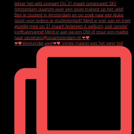
❤🖤Weekendje weg!❤🖤 Vorige maand was het weer tijd