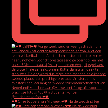
❤🖤Onze toppers van Midweek!❤🖤 Na de wedstrijd teg