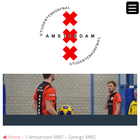
Home
/ / Amsterdam MW1 – Synergo MW2