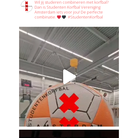
Wil jij studeren combineren met korfbal?
Dan is Studenten Korfbal Vereniging
Amsterdam iets voor jou! De perfecte
combinatie.
#StudentenKorfbal