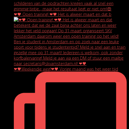
❤🖤 Open training! ❤🖤 Het is alweer maart en dat b
❤🖤Weekendje weg!❤🖤 Vorige maand was het weer tijd