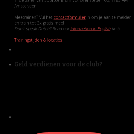
In de zalen van Sportcentrum VU, Uilenstede 100, 1183 AM
Amstelveen
Meetrainen? Vul het
contactformulier
in om je aan te melden
en train tot 3x gratis mee!
Don't speak Dutch? Read our
information in English
first!
Trainingstijden & locaties
Geld verdienen voor de club?