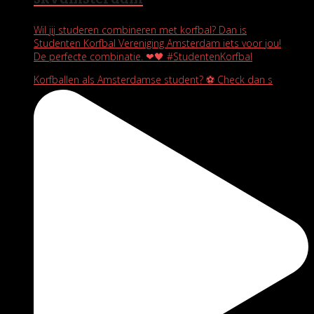
Wil jij studeren combineren met korfbal? Dan is
Studenten Korfbal Vereniging Amsterdam iets voor jou!
De perfecte combinatie. ❤🖤 #StudentenKorfbal
Korfballen als Amsterdamse student? ⚽️ Check dan s