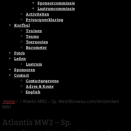
Sponsorcommissie
Lustrumcommissie
Activiteiten
Privacyverklaring
Korfbal
Trainen
Teams
Toernooien
Barometer
Foto’s
Leden
Lustrum
Sponsoren
Contact
Contactgegevens
Adres & Route
English
Home
/ / Atlantis MW2 – Sp. West/Bonarius.com/Amsterdam
MW1
Atlantis MW2 – Sp.