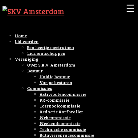
Home
Lid worden
Een keertje meetrainen
Lidmaatschappen
Vereniging
Over S.K.V. Amsterdam
Bestuur
Huidig bestuur
Vorige besturen
Commissies
Activiteitencommissie
PR-commissie
Toernooicommissie
Redactie Korfbraller
Webcommissie
Weekendcommissie
Technische commissie
Batavierenracecommissie