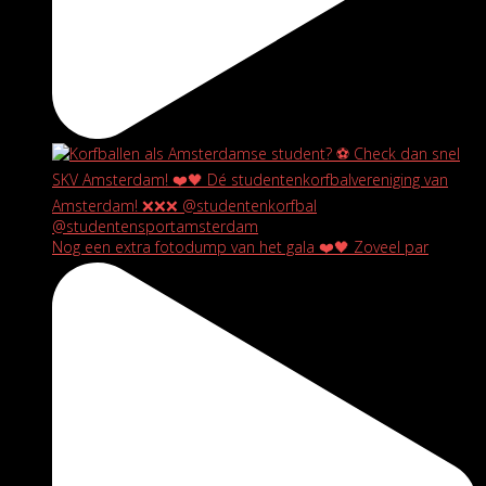
Nog een extra fotodump van het gala ❤️🖤 Zoveel par