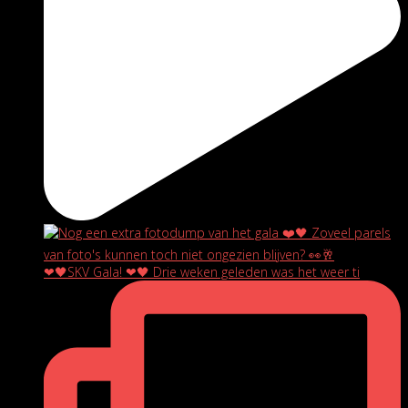
❤🖤SKV Gala! ❤🖤 Drie weken geleden was het weer ti