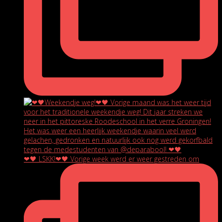
❤🖤 LSKK!❤🖤 Vorige week werd er weer gestreden om