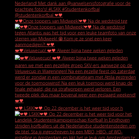
❤🖤Onze toppers van Midweek!❤🖤 Na de wedstrijd teg
❤️🖤Veluwecup! ❤️🖤 Alweer bijna twee weken geleden
❤🖤 LSKK!❤🖤 Op 22 december is het weer tijd voor h