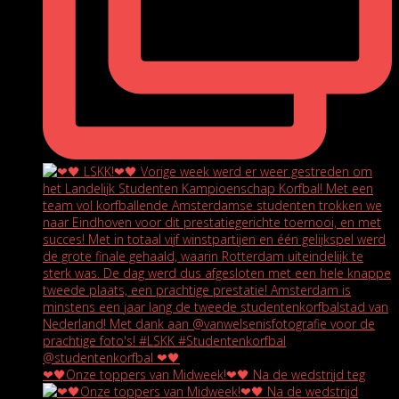
❤🖤Onze toppers van Midweek!❤🖤 Na de wedstrijd teg