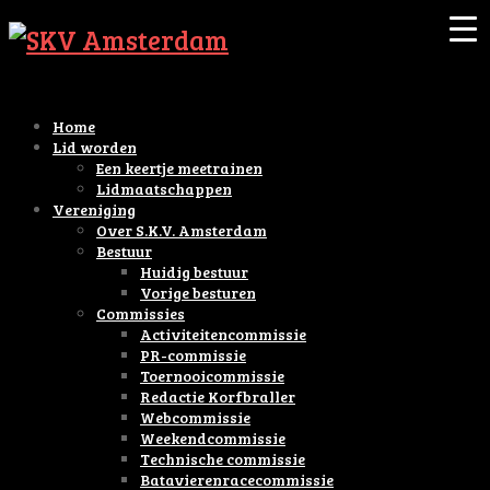
Home
Lid worden
Een keertje meetrainen
Lidmaatschappen
Vereniging
Over S.K.V. Amsterdam
Bestuur
Huidig bestuur
Vorige besturen
Commissies
Activiteitencommissie
PR-commissie
Toernooicommissie
Redactie Korfbraller
Webcommissie
Weekendcommissie
Technische commissie
Batavierenracecommissie