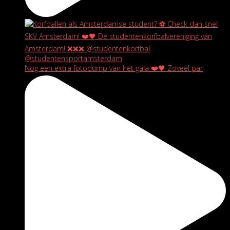
Nog een extra fotodump van het gala ❤️🖤 Zoveel par