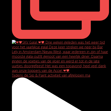
Tijdens de Sip & Paint activiteit van afgelopen ma