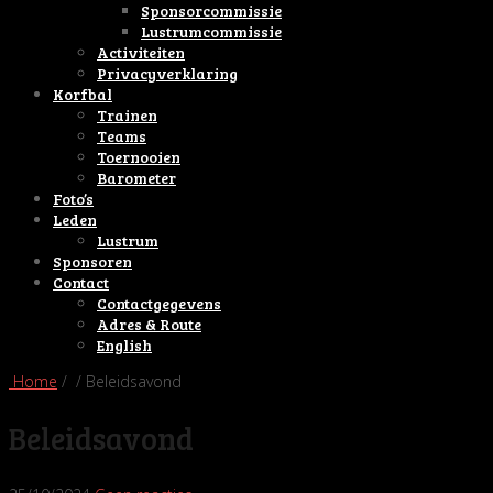
Sponsorcommissie
Lustrumcommissie
Activiteiten
Privacyverklaring
Korfbal
Trainen
Teams
Toernooien
Barometer
Foto’s
Leden
Lustrum
Sponsoren
Contact
Contactgegevens
Adres & Route
English
Home
/ / Beleidsavond
Beleidsavond