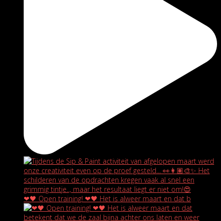
❤🖤 Open training! ❤🖤 Het is alweer maart en dat b