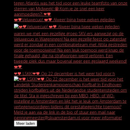
❤️🖤Veluwecup! ❤️🖤 Alweer bijna twee weken geleden
❤🖤 LSKK!❤🖤 Op 22 december is het weer tijd voor h
Meer laden