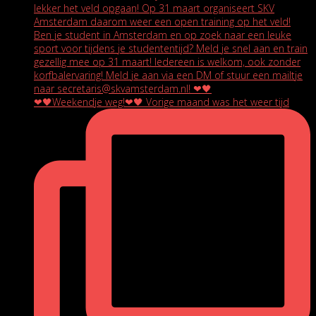
❤🖤Weekendje weg!❤🖤 Vorige maand was het weer tijd