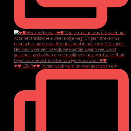
❤🖤 LSKK!❤🖤 Vorige week werd er weer gestreden om