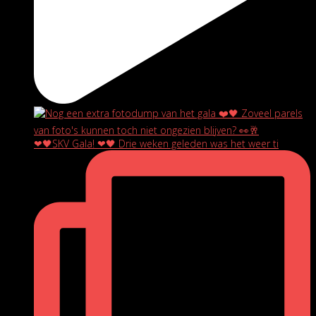
❤🖤SKV Gala! ❤🖤 Drie weken geleden was het weer ti