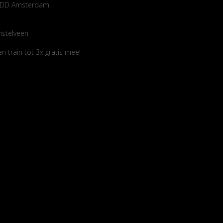
14 DD Amsterdam
mstelveen
 train tot 3x gratis mee!