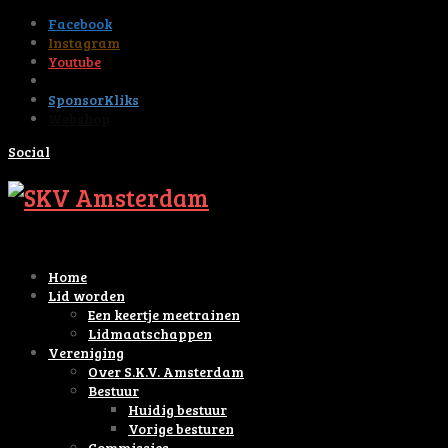
Facebook
Instagram
Youtube
Tiktok
SponsorKliks
Webshop
Social
Home
Lid worden
Een keertje meetrainen
Lidmaatschappen
Vereniging
Over S.K.V. Amsterdam
Bestuur
Huidig bestuur
Vorige besturen
Commissies