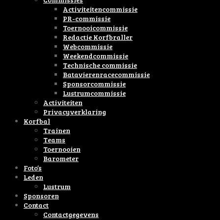
Activiteitencommissie
PR-commissie
Toernooicommissie
Redactie Korfbraller
Webcommissie
Weekendcommissie
Technische commissie
Batavierenracecommissie
Sponsorcommissie
Lustrumcommissie
Activiteiten
Privacyverklaring
Korfbal
Trainen
Teams
Toernooien
Barometer
Foto’s
Leden
Lustrum
Sponsoren
Contact
Contactgegevens