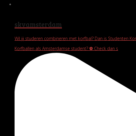
skvamsterdam
Wil jij studeren combineren met korfbal? Dan is Studenten Ko
Korfballen als Amsterdamse student? ⚽️ Check dan s