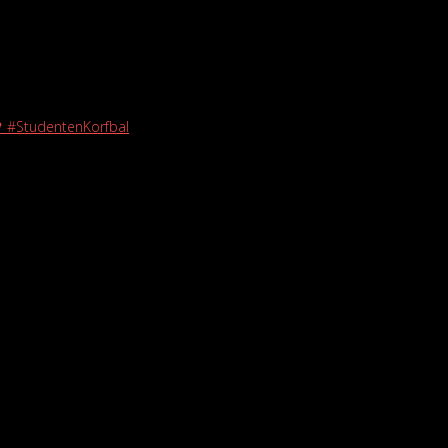
🖤 #StudentenKorfbal