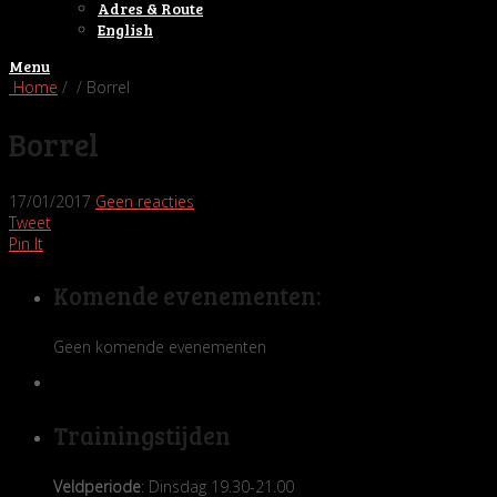
Adres & Route
English
Menu
Home
/ / Borrel
Borrel
17/01/2017
Geen reacties
Tweet
Pin It
Komende evenementen:
Geen komende evenementen
Trainingstijden
Veldperiode
: Dinsdag 19.30-21.00