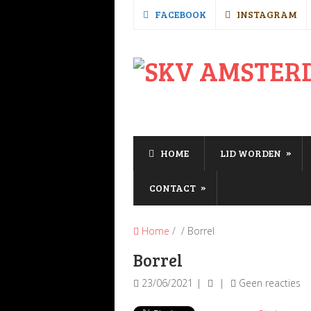
FACEBOOK
INSTAGRAM
»
HOME
LID WORDEN
»
CONTACT
Home
/ / Borrel
Borrel
23/06/2021
Geen reacties