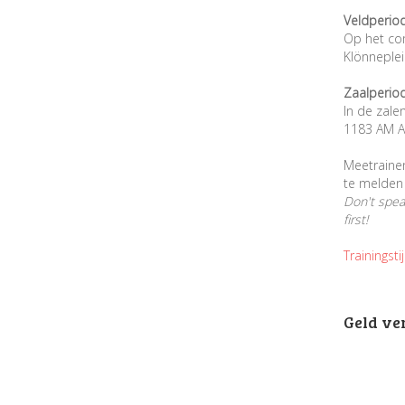
Veldperio
Op het co
Klönneple
Zaalperio
In de zale
1183 AM A
Meetraine
te melden 
Don't spe
first!
Trainingsti
Geld ve