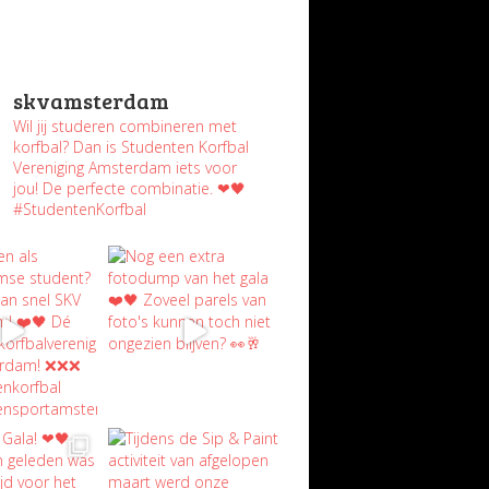
skvamsterdam
Wil jij studeren combineren met
korfbal? Dan is Studenten Korfbal
Vereniging Amsterdam iets voor
jou! De perfecte combinatie. ❤🖤
#StudentenKorfbal