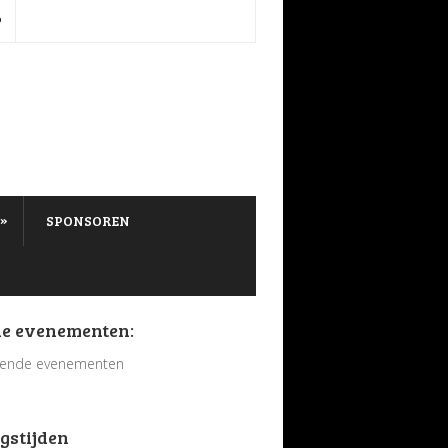
P
»
SPONSOREN
e evenementen:
ende evenementen
gstijden