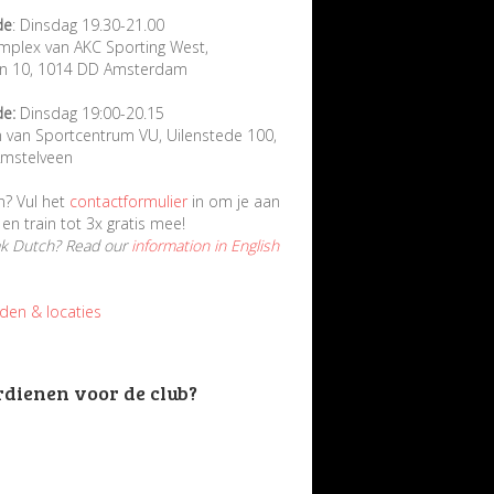
de
: Dinsdag 19.30-21.00
mplex van AKC Sporting West,
in 10, 1014 DD Amsterdam
de:
Dinsdag 19:00-20.15
n van Sportcentrum VU, Uilenstede 100,
mstelveen
n? Vul het
contactformulier
in om je aan
en train tot 3x gratis mee!
ak Dutch? Read our
information in English
jden & locaties
rdienen voor de club?