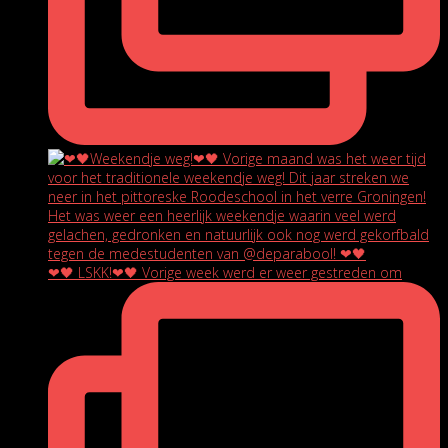
❤🖤 LSKK!❤🖤 Vorige week werd er weer gestreden om