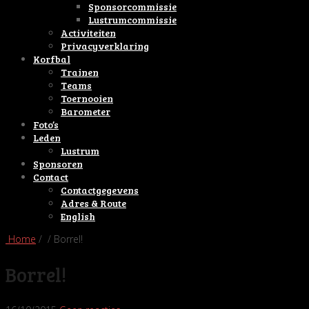
Sponsorcommissie
Lustrumcommissie
Activiteiten
Privacyverklaring
Korfbal
Trainen
Teams
Toernooien
Barometer
Foto’s
Leden
Lustrum
Sponsoren
Contact
Contactgegevens
Adres & Route
English
Home
/ / Borrel!
Borrel!