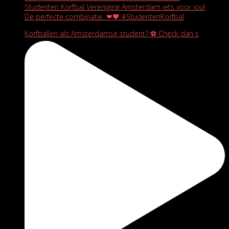
Studenten Korfbal Vereniging Amsterdam iets voor jou!
De perfecte combinatie. ❤🖤 #StudentenKorfbal
Korfballen als Amsterdamse student? ⚽️ Check dan s