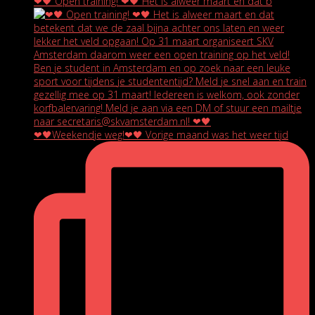
❤🖤 Open training! ❤🖤 Het is alweer maart en dat b
❤🖤Weekendje weg!❤🖤 Vorige maand was het weer tijd