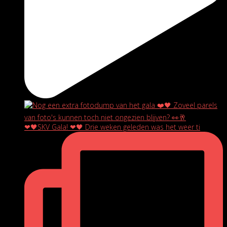
❤🖤SKV Gala! ❤🖤 Drie weken geleden was het weer ti