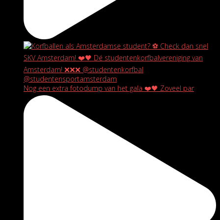
Nog een extra fotodump van het gala ❤️🖤 Zoveel par