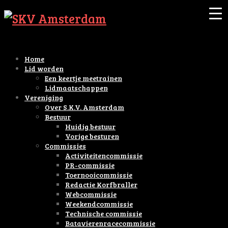
Home
Lid worden
Een keertje meetrainen
Lidmaatschappen
Vereniging
Over S.K.V. Amsterdam
Bestuur
Huidig bestuur
Vorige besturen
Commissies
Activiteitencommissie
PR-commissie
Toernooicommissie
Redactie Korfbraller
Webcommissie
Weekendcommissie
Technische commissie
Batavierenracecommissie