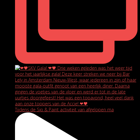
Tijdens de Sip & Paint activiteit van afgelopen ma