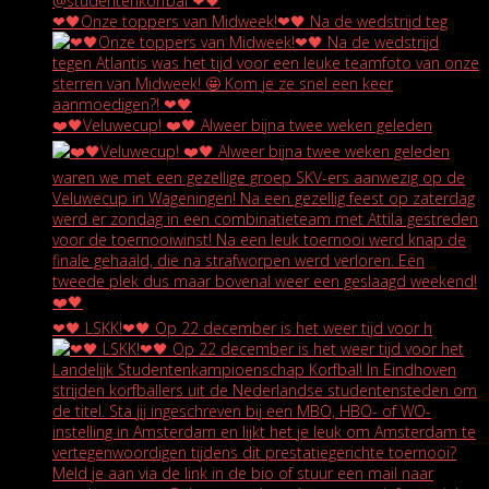
❤🖤Onze toppers van Midweek!❤🖤 Na de wedstrijd teg
❤️🖤Veluwecup! ❤️🖤 Alweer bijna twee weken geleden
❤🖤 LSKK!❤🖤 Op 22 december is het weer tijd voor h