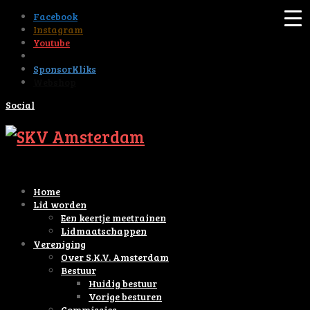
Facebook
Instagram
Youtube
Tiktok
SponsorKliks
Webshop
Social
Home
Lid worden
Een keertje meetrainen
Lidmaatschappen
Vereniging
Over S.K.V. Amsterdam
Bestuur
Huidig bestuur
Vorige besturen
Commissies