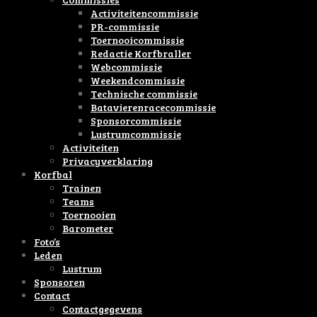
Activiteitencommissie
PR-commissie
Toernooicommissie
Redactie Korfbraller
Webcommissie
Weekendcommissie
Technische commissie
Batavierenracecommissie
Sponsorcommissie
Lustrumcommissie
Activiteiten
Privacyverklaring
Korfbal
Trainen
Teams
Toernooien
Barometer
Foto’s
Leden
Lustrum
Sponsoren
Contact
Contactgegevens