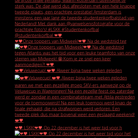
❤🖤Onze toppers van Midweek!❤🖤 Na de wedstrijd teg
❤️🖤Veluwecup! ❤️🖤 Alweer bijna twee weken geleden
❤🖤 LSKK!❤🖤 Op 22 december is het weer tijd voor h