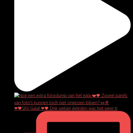
❤🖤SKV Gala! ❤🖤 Drie weken geleden was het weer ti