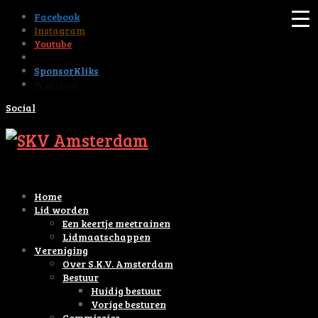
Facebook
Instagram
Youtube
Tiktok
SponsorKliks
Webshop
Social
Home
Lid worden
Een keertje meetrainen
Lidmaatschappen
Vereniging
Over S.K.V. Amsterdam
Bestuur
Huidig bestuur
Vorige besturen
Commissies