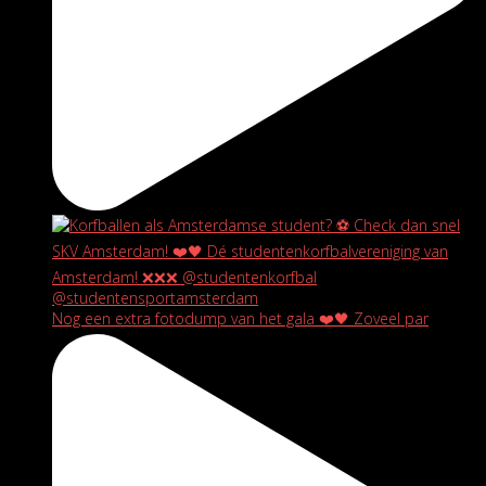
Nog een extra fotodump van het gala ❤️🖤 Zoveel par