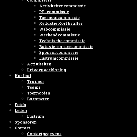
Activiteitencommissie
PR-commissie
Toernooicommissie
Redactie Korfbraller
Webcommissie
Weekendcommissie
Technische commissie
Batavierenracecommissie
Sponsorcommissie
Lustrumcommissie
Activiteiten
Privacyverklaring
Korfbal
Trainen
Teams
Toernooien
Barometer
Foto’s
Leden
Lustrum
Sponsoren
Contact
Contactgegevens