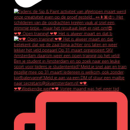
❤🖤 Open training! ❤🖤 Het is alweer maart en dat b
❤🖤Weekendje weg!❤🖤 Vorige maand was het weer tijd