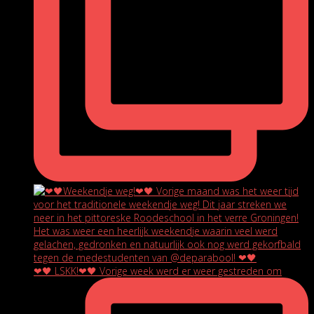
❤🖤 LSKK!❤🖤 Vorige week werd er weer gestreden om