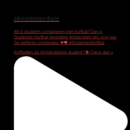
skvamsterdam
Wil jij studeren combineren met korfbal? Dan is
Studenten Korfbal Vereniging Amsterdam iets voor jou!
De perfecte combinatie. ❤🖤 #StudentenKorfbal
Korfballen als Amsterdamse student? ⚽️ Check dan s