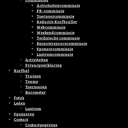
Activiteitencommissie
PR-commissie
Toernooicommissie
Redactie Korfbraller
Webcommissie
Weekendcommissie
Technische commissie
Batavierenracecommissie
Sponsorcommissie
Lustrumcommissie
Activiteiten
Privacyverklaring
Korfbal
Trainen
Teams
Toernooien
Barometer
Foto’s
Leden
Lustrum
Sponsoren
Contact
Contactgegevens