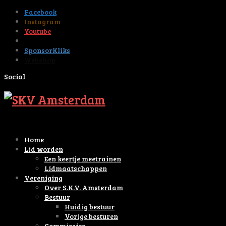
Facebook
Instagram
Youtube
Tiktok
SponsorKliks
Webshop
Social
Home
Lid worden
Een keertje meetrainen
Lidmaatschappen
Vereniging
Over S.K.V. Amsterdam
Bestuur
Huidig bestuur
Vorige besturen
Commissies