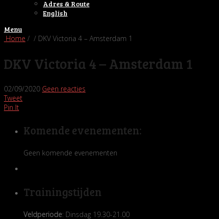
Adres & Route
English
Menu
Home
/ / DKV Victoria 4 – Amsterdam 1
DKV Victoria 4 – Amsterdam 1
02/09/2020
Geen reacties
Tweet
Pin It
Komende evenementen:
Geen komende evenementen
Trainingstijden
Veldperiode
: Dinsdag 19.30-21.00