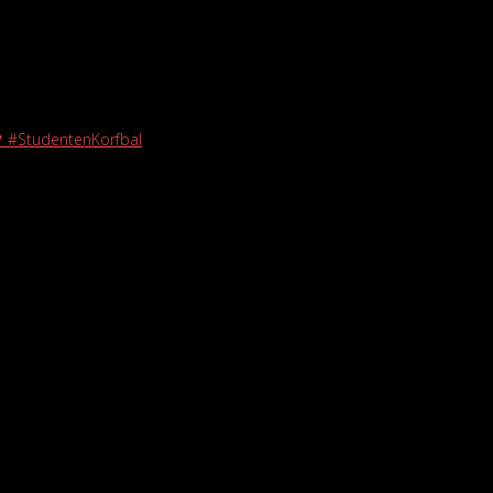
🖤 #StudentenKorfbal