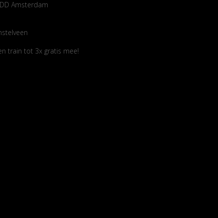
14 DD Amsterdam
mstelveen
 train tot 3x gratis mee!