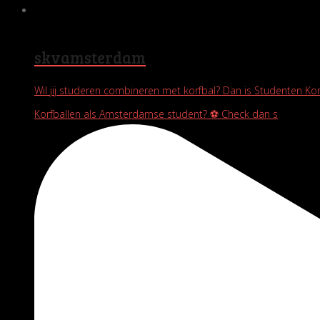
skvamsterdam
Wil jij studeren combineren met korfbal? Dan is Studenten Ko
Korfballen als Amsterdamse student? ⚽️ Check dan s