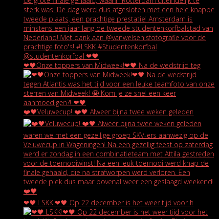
❤🖤Onze toppers van Midweek!❤🖤 Na de wedstrijd teg
❤️🖤Veluwecup! ❤️🖤 Alweer bijna twee weken geleden
❤🖤 LSKK!❤🖤 Op 22 december is het weer tijd voor h