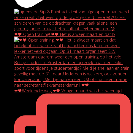
❤🖤 Open training! ❤🖤 Het is alweer maart en dat b
❤🖤Weekendje weg!❤🖤 Vorige maand was het weer tijd