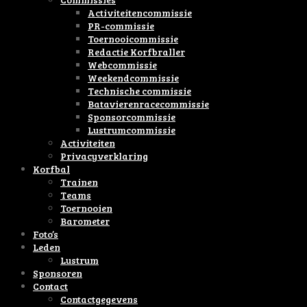
Activiteitencommissie
PR-commissie
Toernooicommissie
Redactie Korfbraller
Webcommissie
Weekendcommissie
Technische commissie
Batavierenracecommissie
Sponsorcommissie
Lustrumcommissie
Activiteiten
Privacyverklaring
Korfbal
Trainen
Teams
Toernooien
Barometer
Foto’s
Leden
Lustrum
Sponsoren
Contact
Contactgegevens