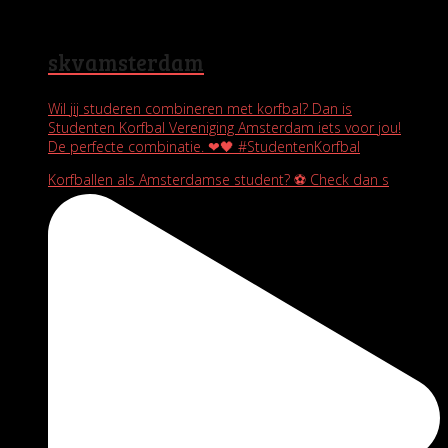
skvamsterdam
Wil jij studeren combineren met korfbal? Dan is
Studenten Korfbal Vereniging Amsterdam iets voor jou!
De perfecte combinatie. ❤🖤 #StudentenKorfbal
Korfballen als Amsterdamse student? ⚽️ Check dan s