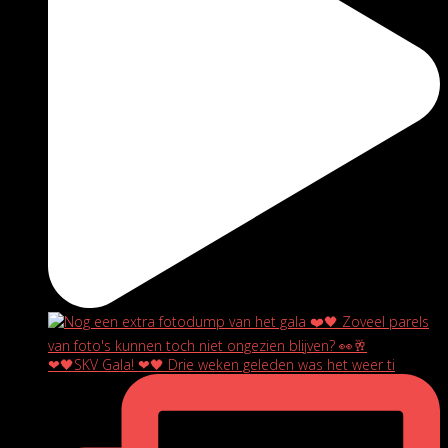
❤🖤SKV Gala! ❤🖤 Drie weken geleden was het weer ti