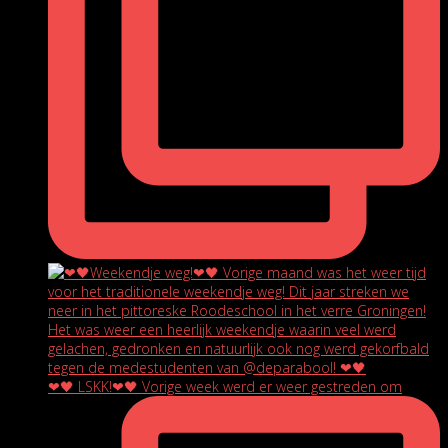
❤🖤 LSKK!❤🖤 Vorige week werd er weer gestreden om