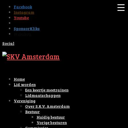
Facebook
Instagram
Youtube
Tiktok
SponsorKliks
Webshop
Social
Home
Lid worden
Een keertje meetrainen
Lidmaatschappen
Vereniging
Over S.K.V. Amsterdam
Bestuur
Huidig bestuur
Vorige besturen
Commissies