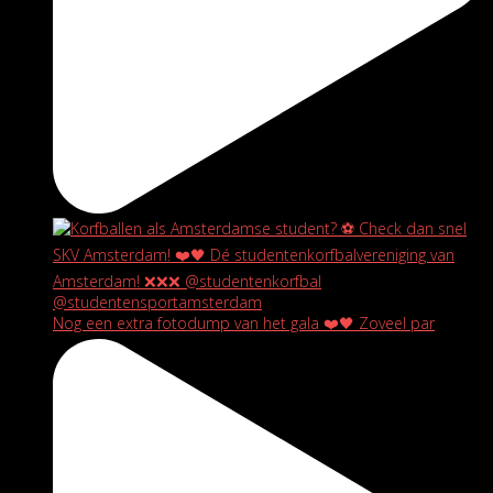
Nog een extra fotodump van het gala ❤️🖤 Zoveel par