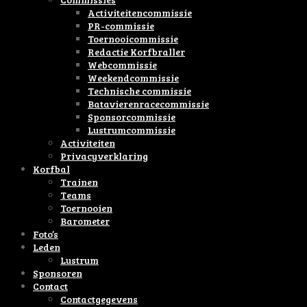
Activiteitencommissie
PR-commissie
Toernooicommissie
Redactie Korfbraller
Webcommissie
Weekendcommissie
Technische commissie
Batavierenracecommissie
Sponsorcommissie
Lustrumcommissie
Activiteiten
Privacyverklaring
Korfbal
Trainen
Teams
Toernooien
Barometer
Foto’s
Leden
Lustrum
Sponsoren
Contact
Contactgegevens