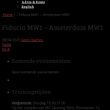
Adres & Route
English
Home
/ / Fiducia MW1 – Amsterdam MW1
Fiducia MW1 – Amsterdam MW1
08/04/2026
Geen reacties
Tweet
Pin It
Komende evenementen:
Geen komende evenementen
Trainingstijden
Veldperiode
: Dinsdag 19.30-21.00
Op het complex van AKC Sporting West, Klönneplein 10,