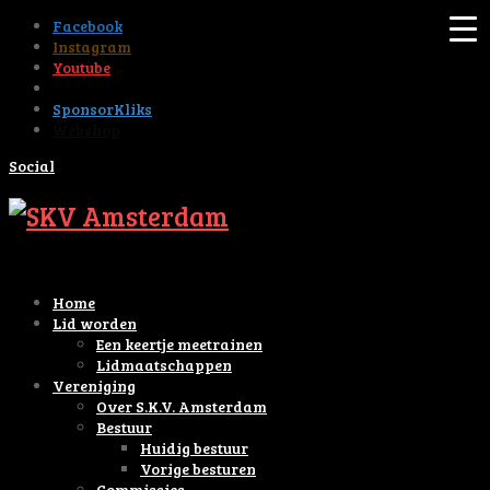
Facebook
Instagram
Youtube
Tiktok
SponsorKliks
Webshop
Social
Home
Lid worden
Een keertje meetrainen
Lidmaatschappen
Vereniging
Over S.K.V. Amsterdam
Bestuur
Huidig bestuur
Vorige besturen
Commissies