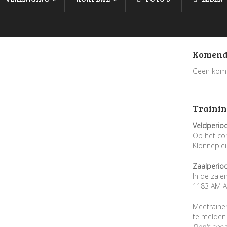
Komend
Geen kom
Trainin
Veldperio
Op het co
Klönneple
Zaalperio
In de zale
1183 AM A
Meetraine
te melden 
Don't spe