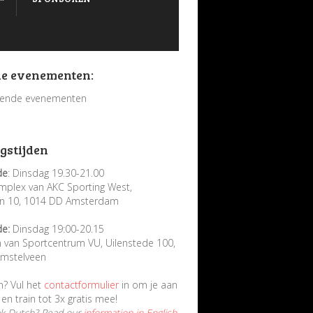
e evenementen:
ende evenementen
gstijden
de
: Dinsdag 19.30-21.00
mplex van AKC Sporting West,
in 10, 1014 DD Amsterdam
de:
Dinsdag 19:00-20.15
n van Sportcentrum VU, Uilenstede 100,
mstelveen
n? Vul het
contactformulier
in om je aan
en train tot 3x gratis mee!
ak Dutch? Read our
information in English