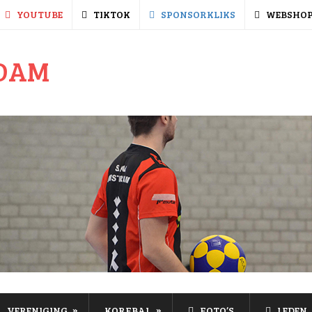
YOUTUBE
TIKTOK
SPONSORKLIKS
WEBSHO
»
»
VERENIGING
KORFBAL
FOTO’S
LEDEN