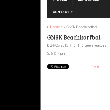
»
CONTACT
Home
/ / GNSK Beachkorfbal
GNSK Beachkorfbal
24/05/2015
Geen reacties
5, 6 & 7 juni
Pin It