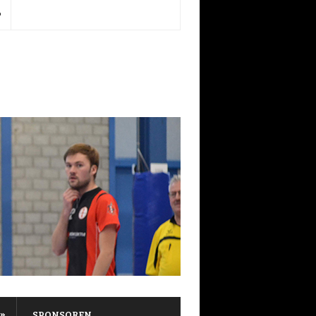
P
»
SPONSOREN