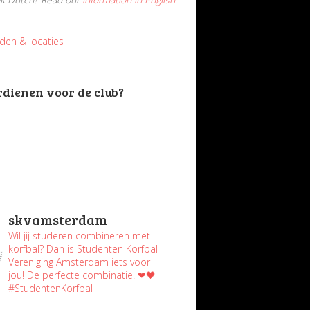
jden & locaties
rdienen voor de club?
skvamsterdam
Wil jij studeren combineren met
korfbal? Dan is Studenten Korfbal
Vereniging Amsterdam iets voor
jou! De perfecte combinatie. ❤🖤
#StudentenKorfbal