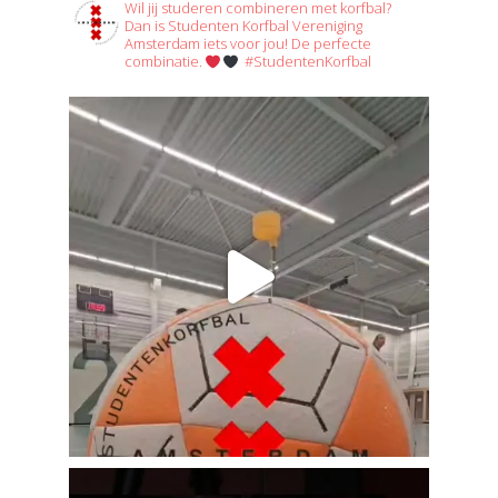
Wil jij studeren combineren met korfbal?
Dan is Studenten Korfbal Vereniging
Amsterdam iets voor jou! De perfecte
combinatie.
#StudentenKorfbal