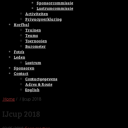
Sponsorcommissie
Lustrumcommissie
Activiteiten
Privacyverklaring
Korfbal
Trainen
Teams
Toernooien
Barometer
Foto’s
Leden
Lustrum
Sponsoren
Contact
Contactgegevens
Adres & Route
English
Home
/ / IJcup 2018
IJcup 2018