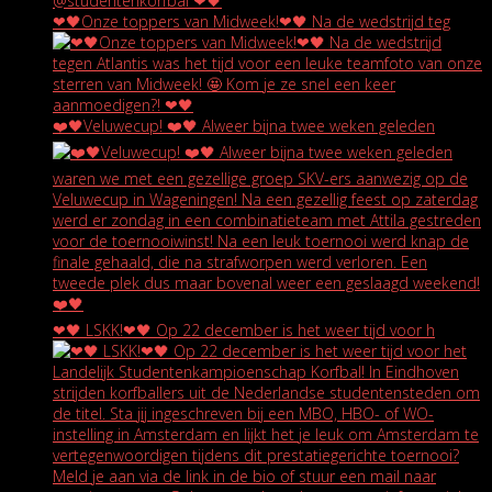
❤🖤Onze toppers van Midweek!❤🖤 Na de wedstrijd teg
❤️🖤Veluwecup! ❤️🖤 Alweer bijna twee weken geleden
❤🖤 LSKK!❤🖤 Op 22 december is het weer tijd voor h