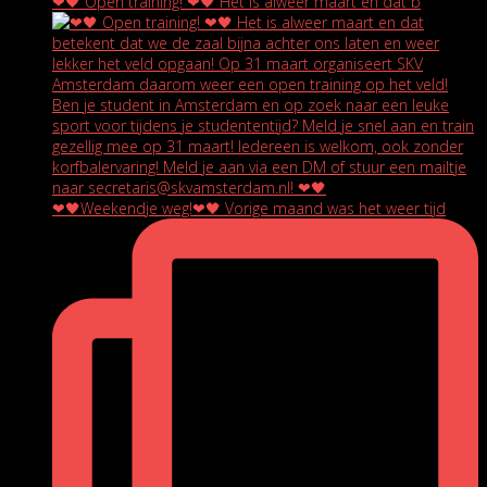
❤🖤 Open training! ❤🖤 Het is alweer maart en dat b
❤🖤Weekendje weg!❤🖤 Vorige maand was het weer tijd