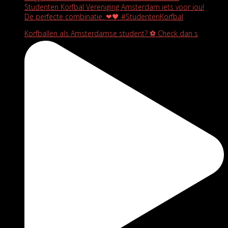
Studenten Korfbal Vereniging Amsterdam iets voor jou!
De perfecte combinatie. ❤🖤 #StudentenKorfbal
Korfballen als Amsterdamse student? ⚽️ Check dan s