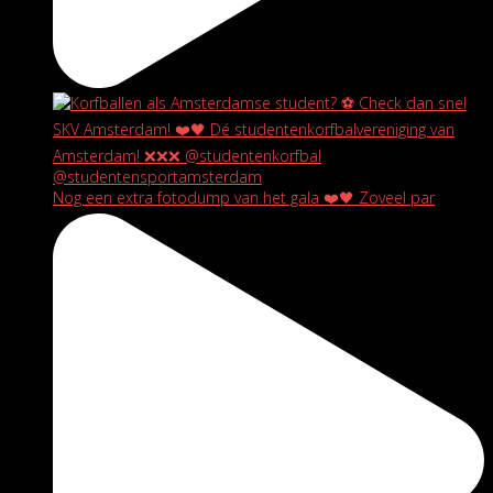
Nog een extra fotodump van het gala ❤️🖤 Zoveel par