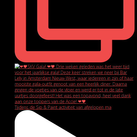
Tijdens de Sip & Paint activiteit van afgelopen ma