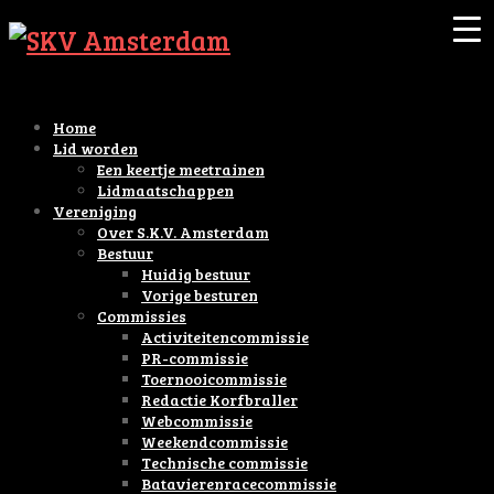
Home
Lid worden
Een keertje meetrainen
Lidmaatschappen
Vereniging
Over S.K.V. Amsterdam
Bestuur
Huidig bestuur
Vorige besturen
Commissies
Activiteitencommissie
PR-commissie
Toernooicommissie
Redactie Korfbraller
Webcommissie
Weekendcommissie
Technische commissie
Batavierenracecommissie