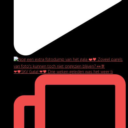
❤🖤SKV Gala! ❤🖤 Drie weken geleden was het weer ti