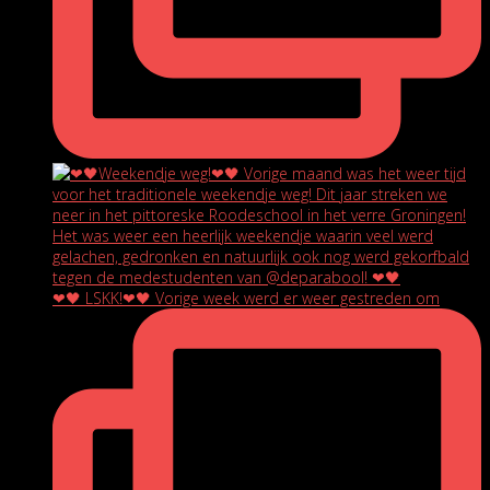
❤🖤 LSKK!❤🖤 Vorige week werd er weer gestreden om