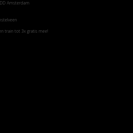
14 DD Amsterdam
mstelveen
 train tot 3x gratis mee!