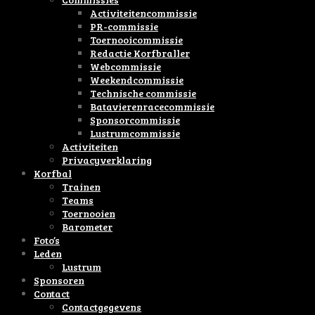
Activiteitencommissie
PR-commissie
Toernooicommissie
Redactie Korfbraller
Webcommissie
Weekendcommissie
Technische commissie
Batavierenracecommissie
Sponsorcommissie
Lustrumcommissie
Activiteiten
Privacyverklaring
Korfbal
Trainen
Teams
Toernooien
Barometer
Foto’s
Leden
Lustrum
Sponsoren
Contact
Contactgegevens