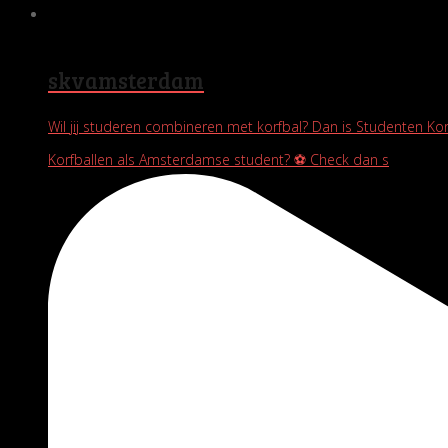
skvamsterdam
Wil jij studeren combineren met korfbal? Dan is Studenten Ko
Korfballen als Amsterdamse student? ⚽️ Check dan s