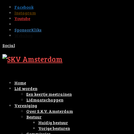
Facebook
Instagram
Youtube
Tiktok
SponsorKliks
Webshop
Social
Home
Lid worden
Een keertje meetrainen
Lidmaatschappen
Vereniging
Over S.K.V. Amsterdam
Bestuur
Huidig bestuur
Vorige besturen
Commissies