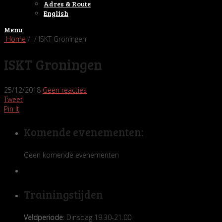
Adres & Route
English
Menu
Home
/ / ISKT Groningen
ISKT Groningen
25/12/2018
Geen reacties
Tweet
Pin It
Komende evenementen:
Geen komende evenementen
Trainingstijden
Veldperiode
: Dinsdag 19.30-21.00