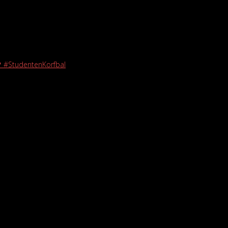
🖤 #StudentenKorfbal