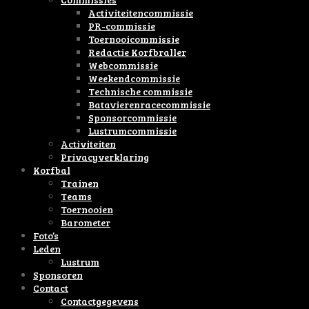
Activiteitencommissie
PR-commissie
Toernooicommissie
Redactie Korfbraller
Webcommissie
Weekendcommissie
Technische commissie
Batavierenracecommissie
Sponsorcommissie
Lustrumcommissie
Activiteiten
Privacyverklaring
Korfbal
Trainen
Teams
Toernooien
Barometer
Foto’s
Leden
Lustrum
Sponsoren
Contact
Contactgegevens