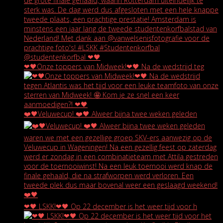
❤🖤Onze toppers van Midweek!❤🖤 Na de wedstrijd teg
❤️🖤Veluwecup! ❤️🖤 Alweer bijna twee weken geleden
❤🖤 LSKK!❤🖤 Op 22 december is het weer tijd voor h