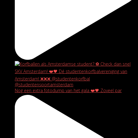
Nog een extra fotodump van het gala ❤️🖤 Zoveel par