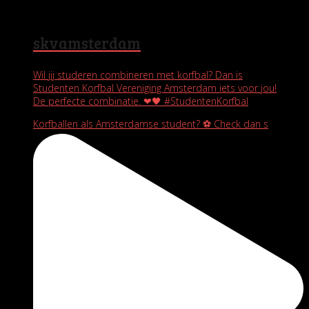
skvamsterdam
Wil jij studeren combineren met korfbal? Dan is
Studenten Korfbal Vereniging Amsterdam iets voor jou!
De perfecte combinatie. ❤🖤 #StudentenKorfbal
Korfballen als Amsterdamse student? ⚽️ Check dan s