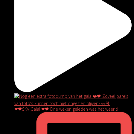
❤🖤SKV Gala! ❤🖤 Drie weken geleden was het weer ti