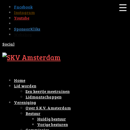
Facebook
Instagram
Youtube
Tiktok
SponsorKliks
Webshop
Social
Home
Lid worden
Een keertje meetrainen
Lidmaatschappen
Vereniging
Over S.K.V. Amsterdam
Bestuur
Huidig bestuur
Vorige besturen
Commissies