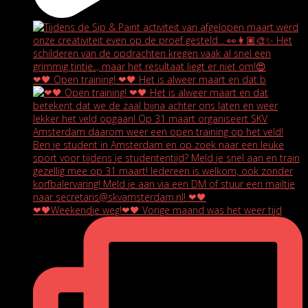
❤🖤 Open training! ❤🖤 Het is alweer maart en dat b
❤🖤Weekendje weg!❤🖤 Vorige maand was het weer tijd