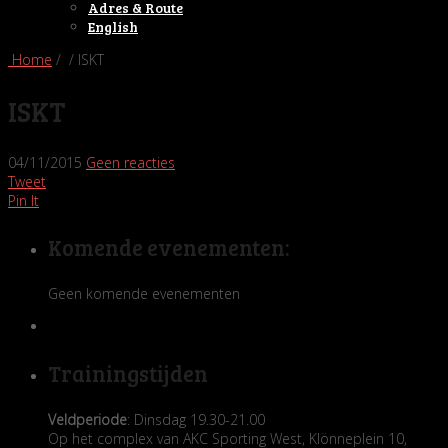
Adres & Route
English
Home
/ / ISKT
ISKT
04/11/2015
Geen reacties
Tweet
Pin It
Komende evenementen:
Geen komende evenementen
Trainingstijden
Veldperiode
: Dinsdag 19.30-21.00
Op het complex van AKC Sporting West, Klönneplein 10,