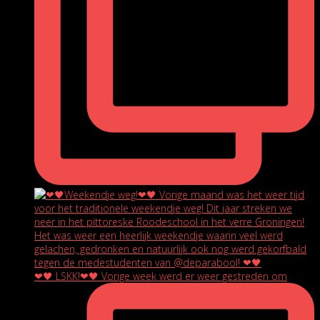
❤🖤 LSKK!❤🖤 Vorige week werd er weer gestreden om