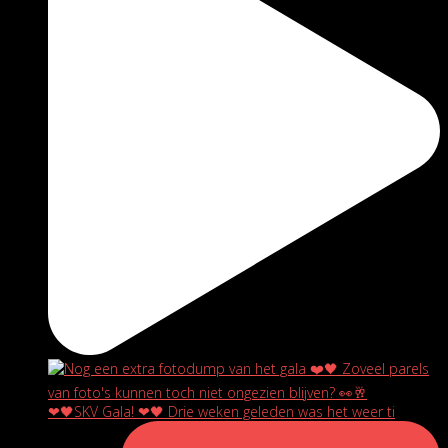
❤🖤SKV Gala! ❤🖤 Drie weken geleden was het weer ti