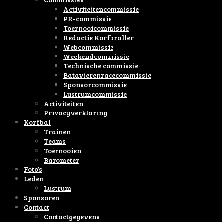
Activiteitencommissie
PR-commissie
Toernooicommissie
Redactie Korfbraller
Webcommissie
Weekendcommissie
Technische commissie
Batavierenracecommissie
Sponsorcommissie
Lustrumcommissie
Activiteiten
Privacyverklaring
Korfbal
Trainen
Teams
Toernooien
Barometer
Foto’s
Leden
Lustrum
Sponsoren
Contact
Contactgegevens