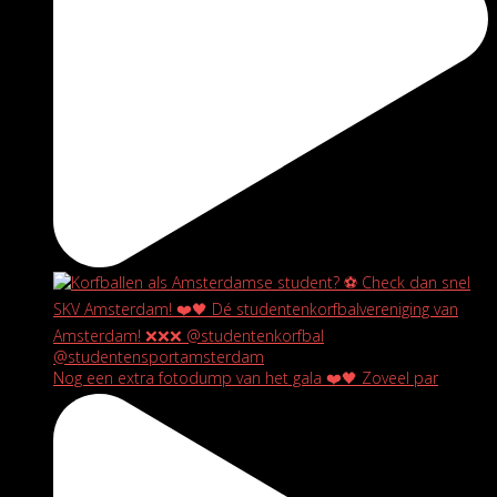
Nog een extra fotodump van het gala ❤️🖤 Zoveel par