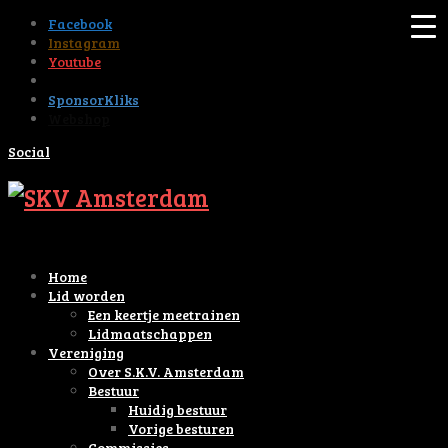
Facebook
Instagram
Youtube
Tiktok
SponsorKliks
Webshop
Social
Home
Lid worden
Een keertje meetrainen
Lidmaatschappen
Vereniging
Over S.K.V. Amsterdam
Bestuur
Huidig bestuur
Vorige besturen
Commissies