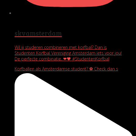
skvamsterdam
Wil jij studeren combineren met korfbal? Dan is
Studenten Korfbal Vereniging Amsterdam iets voor jou!
De perfecte combinatie. ❤🖤 #StudentenKorfbal
Korfballen als Amsterdamse student? ⚽️ Check dan s