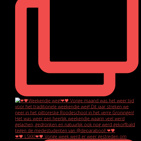
❤🖤 LSKK!❤🖤 Vorige week werd er weer gestreden om