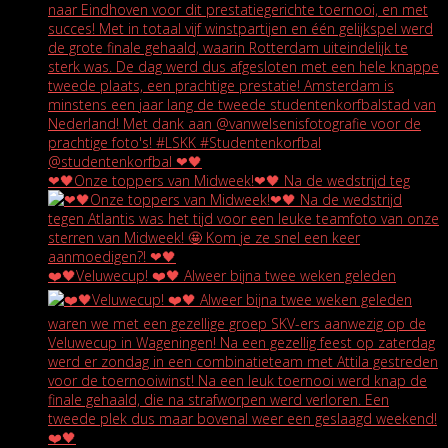
❤🖤Onze toppers van Midweek!❤🖤 Na de wedstrijd teg
❤️🖤Veluwecup! ❤️🖤 Alweer bijna twee weken geleden