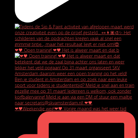
❤🖤 Open training! ❤🖤 Het is alweer maart en dat b
❤🖤Weekendje weg!❤🖤 Vorige maand was het weer tijd