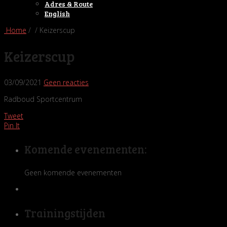
Adres & Route
English
Home
/ / Keizerscup
Keizerscup
03/09/2021
Geen reacties
Radboud Sportcentrum
Tweet
Pin It
Komende evenementen:
Geen komende evenementen
Trainingstijden