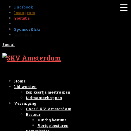
Facebook
Instagram
Youtube
Tiktok
SponsorKliks
Webshop
Social
Home
Lid worden
Een keertje meetrainen
Lidmaatschappen
Vereniging
Over S.K.V. Amsterdam
Bestuur
Huidig bestuur
Vorige besturen
Commissies