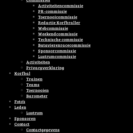
Activiteitencommissie
PR-commissie
Toernooicommissie
Redactie Korfbraller
Webcommissie
Weekendcommissie
Technische commissie
Batavierenracecommissie
Sponsorcommissie
Lustrumcommissie
Activiteiten
Privacyverklaring
Korfbal
Trainen
Teams
Toernooien
Barometer
Foto’s
Leden
Lustrum
Sponsoren
Contact
Contactgegevens