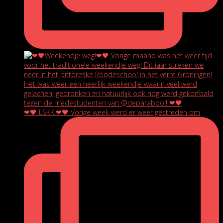
❤🖤 LSKK!❤🖤 Vorige week werd er weer gestreden om