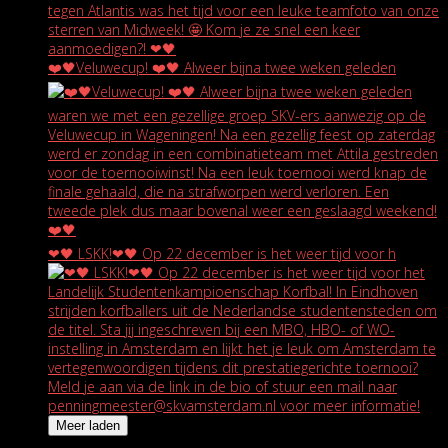
❤️🖤Veluwecup! ❤️🖤 Alweer bijna twee weken geleden
❤🖤 LSKK!❤🖤 Op 22 december is het weer tijd voor h
Meer laden