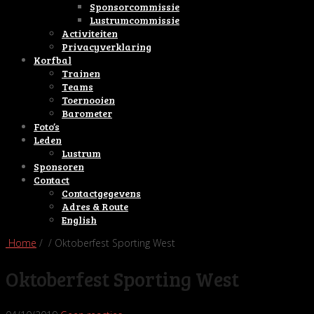
Sponsorcommissie
Lustrumcommissie
Activiteiten
Privacyverklaring
Korfbal
Trainen
Teams
Toernooien
Barometer
Foto’s
Leden
Lustrum
Sponsoren
Contact
Contactgegevens
Adres & Route
English
Home
/ / Oktoberfest Sporting West
Oktoberfest Sporting West