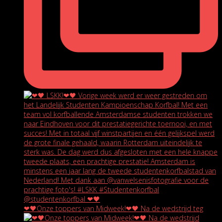
❤🖤Onze toppers van Midweek!❤🖤 Na de wedstrijd teg