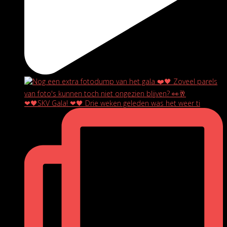
❤🖤SKV Gala! ❤🖤 Drie weken geleden was het weer ti