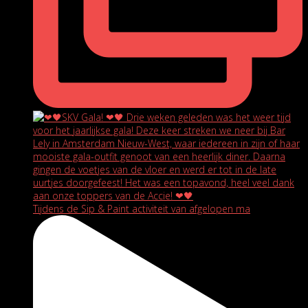
Tijdens de Sip & Paint activiteit van afgelopen ma