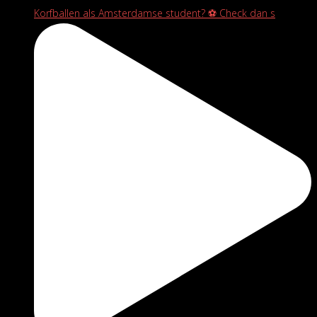
Korfballen als Amsterdamse student? ⚽️ Check dan s