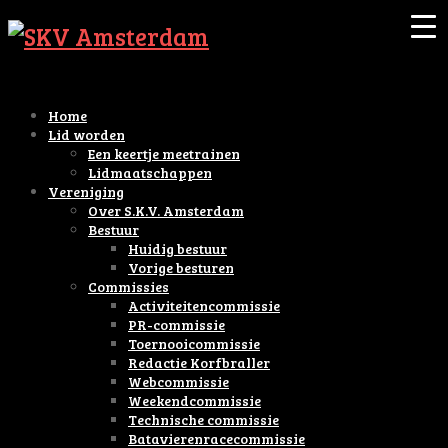
Home
Lid worden
Een keertje meetrainen
Lidmaatschappen
Vereniging
Over S.K.V. Amsterdam
Bestuur
Huidig bestuur
Vorige besturen
Commissies
Activiteitencommissie
PR-commissie
Toernooicommissie
Redactie Korfbraller
Webcommissie
Weekendcommissie
Technische commissie
Batavierenracecommissie