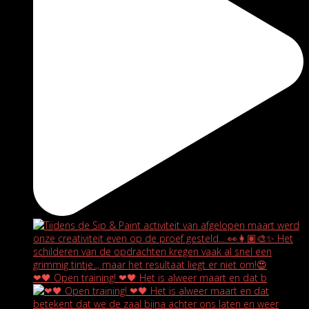
❤🖤 Open training! ❤🖤 Het is alweer maart en dat b