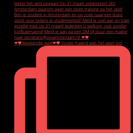
❤🖤Weekendje weg!❤🖤 Vorige maand was het weer tijd