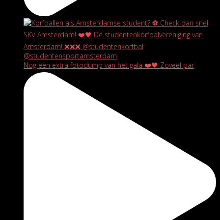
Nog een extra fotodump van het gala ❤️🖤 Zoveel par