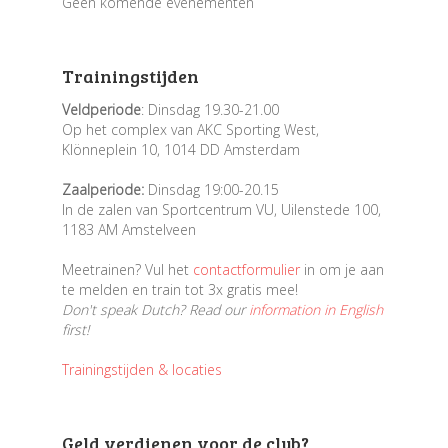
Geen komende evenementen
Trainingstijden
Veldperiode
: Dinsdag 19.30-21.00
Op het complex van AKC Sporting West,
Klönneplein 10, 1014 DD Amsterdam
Zaalperiode:
Dinsdag 19:00-20.15
In de zalen van Sportcentrum VU, Uilenstede 100,
1183 AM Amstelveen
Meetrainen? Vul het
contactformulier
in om je aan
te melden en train tot 3x gratis mee!
Don't speak Dutch? Read our
information in English
first!
Trainingstijden & locaties
Geld verdienen voor de club?