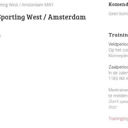
Komend
rting West / Amsterdam MW1
Geen kom
Sporting West / Amsterdam
Trainin
s
Veldperio
Op het co
Klönneple
Zaalperio
In de zale
1183 AM A
Meetraine
te melden 
Don't spe
first!
Trainingsti