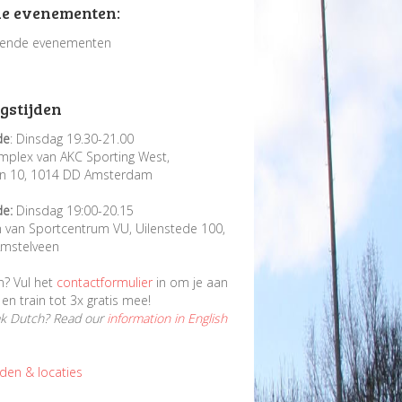
e evenementen:
ende evenementen
gstijden
de
: Dinsdag 19.30-21.00
mplex van AKC Sporting West,
in 10, 1014 DD Amsterdam
de:
Dinsdag 19:00-20.15
n van Sportcentrum VU, Uilenstede 100,
mstelveen
n? Vul het
contactformulier
in om je aan
en train tot 3x gratis mee!
ak Dutch? Read our
information in English
jden & locaties