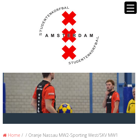
Home
/ / Oranje Nassau MW2-Sporting West/SKV MW1