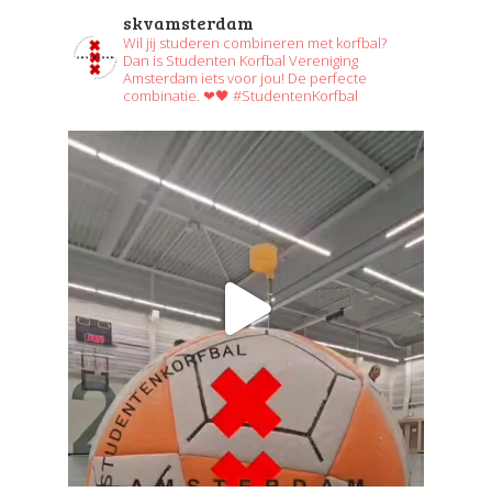
skvamsterdam
Wil jij studeren combineren met korfbal?
Dan is Studenten Korfbal Vereniging
Amsterdam iets voor jou! De perfecte
combinatie. ❤🖤 #StudentenKorfbal