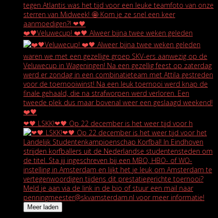
❤️🖤Veluwecup! ❤️🖤 Alweer bijna twee weken geleden
❤🖤 LSKK!❤🖤 Op 22 december is het weer tijd voor h
Meer laden