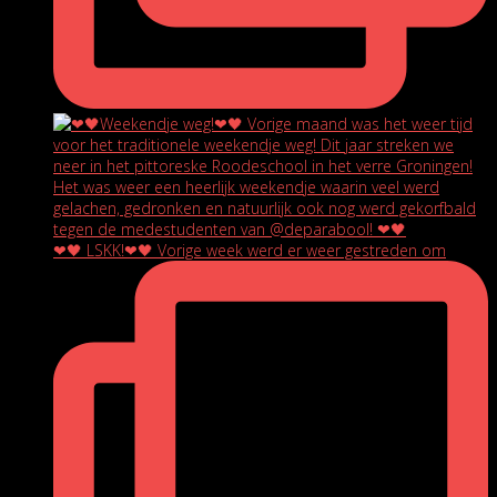
❤🖤 LSKK!❤🖤 Vorige week werd er weer gestreden om