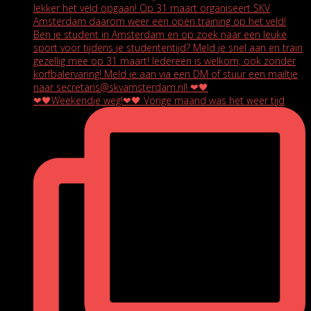
❤🖤Weekendje weg!❤🖤 Vorige maand was het weer tijd