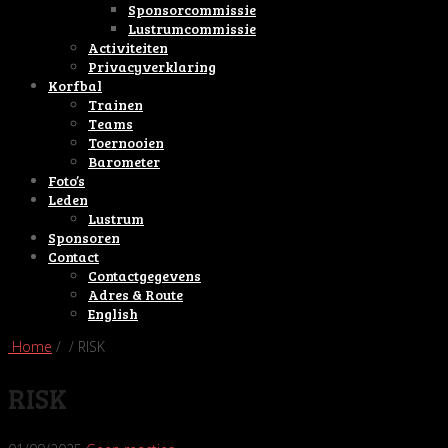
Sponsorcommissie
Lustrumcommissie
Activiteiten
Privacyverklaring
Korfbal
Trainen
Teams
Toernooien
Barometer
Foto’s
Leden
Lustrum
Sponsoren
Contact
Contactgegevens
Adres & Route
English
Home
/ / RISK
RISK