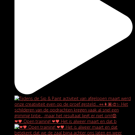
❤🖤 Open training! ❤🖤 Het is alweer maart en dat b