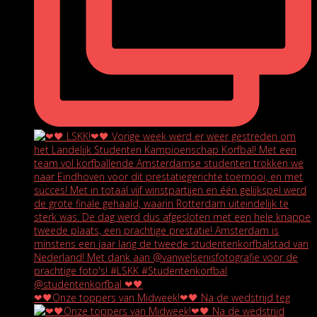
❤🖤Onze toppers van Midweek!❤🖤 Na de wedstrijd teg