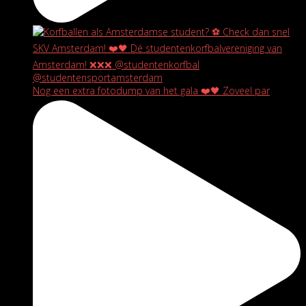
Nog een extra fotodump van het gala ❤️🖤 Zoveel par