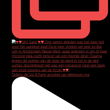
Tijdens de Sip & Paint activiteit van afgelopen ma