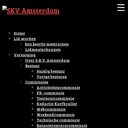
Home
Lid worden
Een keertje meetrainen
Lidmaatschappen
Vereniging
Over S.K.V. Amsterdam
Bestuur
Huidig bestuur
Vorige besturen
Commissies
Activiteitencommissie
PR-commissie
Toernooicommissie
Redactie Korfbraller
Webcommissie
Weekendcommissie
Technische commissie
Batavierenracecommissie