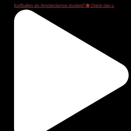
Korfballen als Amsterdamse student? ⚽️ Check dan s