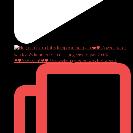
❤🖤SKV Gala! ❤🖤 Drie weken geleden was het weer ti