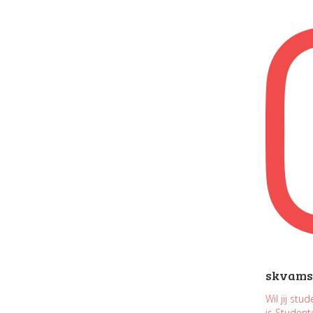
skvams
Wil jij st
is Studen