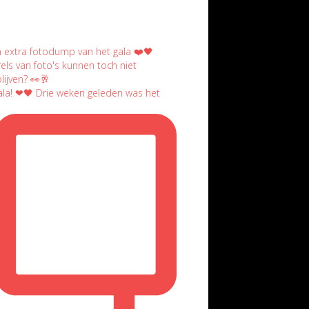
la! ❤🖤 Drie weken geleden was het