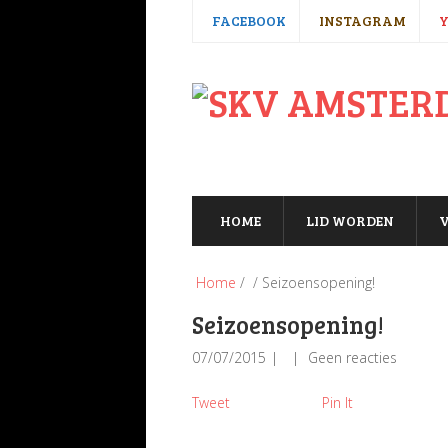
FACEBOOK
INSTAGRAM
HOME
LID WORDEN
V
Home
/ / Seizoensopening!
Seizoensopening!
07/07/2015
Geen reacties
Tweet
Pin It