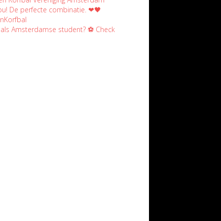
jou! De perfecte combinatie. ❤🖤
nKorfbal
n als Amsterdamse student? ⚽️ Check