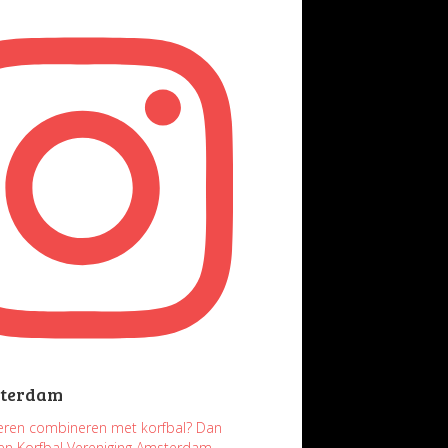
terdam
uderen combineren met korfbal? Dan
ten Korfbal Vereniging Amsterdam