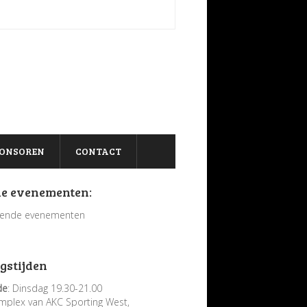
ONSOREN
CONTACT
e evenementen:
ende evenementen
gstijden
de
: Dinsdag 19.30-21.00
mplex van AKC Sporting West,