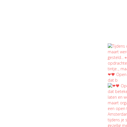
❤🖤 Open t
dat b