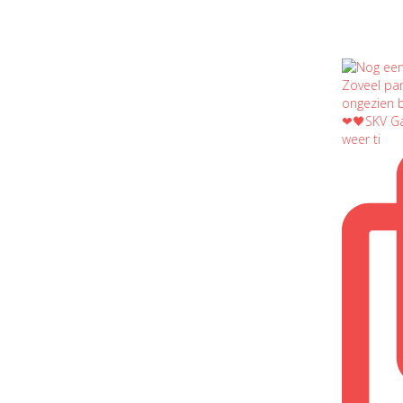
❤🖤SKV Ga
weer ti