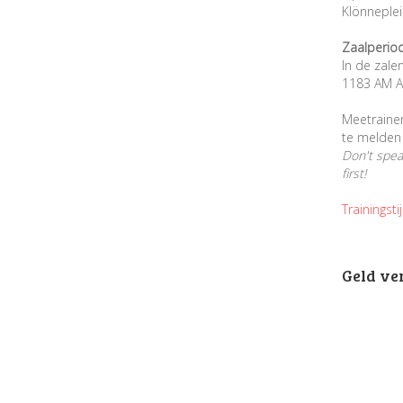
Klönneple
Zaalperio
In de zale
1183 AM A
Meetraine
te melden 
Don't spe
first!
Trainingsti
Geld ve