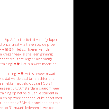
raining! ❤🖤 Het is alweer maart en