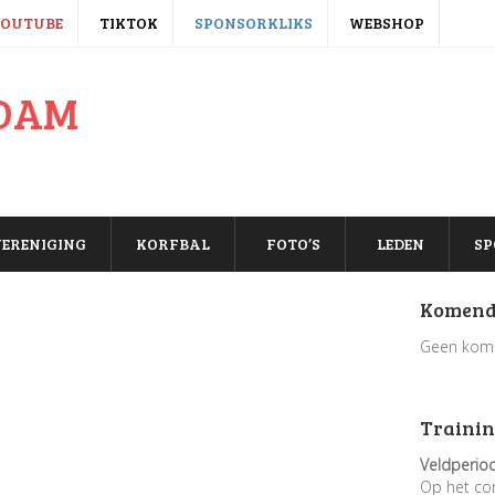
YOUTUBE
TIKTOK
SPONSORKLIKS
WEBSHOP
ERENIGING
KORFBAL
FOTO’S
LEDEN
SP
Komend
Geen kom
Trainin
Veldperio
Op het co