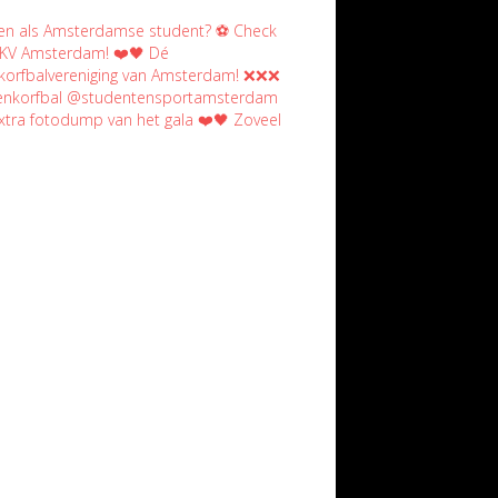
xtra fotodump van het gala ❤️🖤 Zoveel