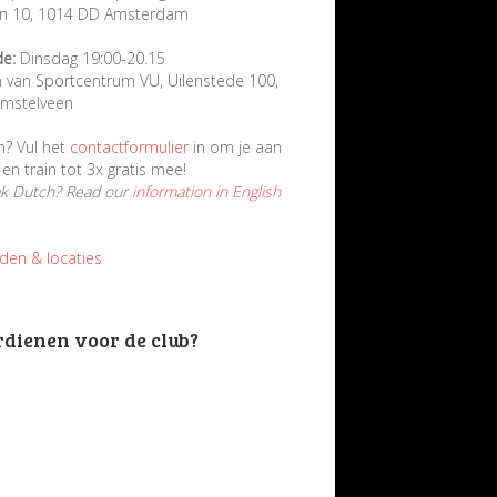
in 10, 1014 DD Amsterdam
de:
Dinsdag 19:00-20.15
n van Sportcentrum VU, Uilenstede 100,
mstelveen
n? Vul het
contactformulier
in om je aan
en train tot 3x gratis mee!
ak Dutch? Read our
information in English
jden & locaties
rdienen voor de club?