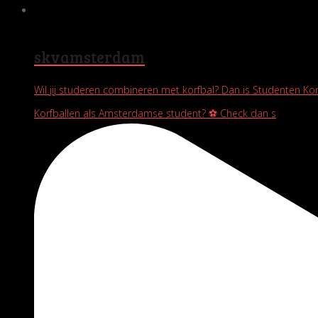
skvamsterdam
Wil jij studeren combineren met korfbal? Dan is Studenten Ko
Korfballen als Amsterdamse student? ⚽️ Check dan s