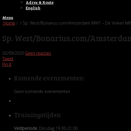
Adres & Route
English
Menu
Home
/ / Sp. West/Bonarius.com/Amsterdam MW1 – De Vinken M
Sp. West/Bonarius.com/Amsterda
02/09/2020
Geen reacties
Tweet
Pin It
Komende evenementen:
Geen komende evenementen
Trainingstijden
Veldperiode
: Dinsdag 19.30-21.00