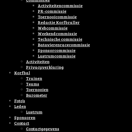
Activiteitencommissie
PR-commissie
Toernooicommissie
Redactie Korfbraller
Webcommissie
Weekendcommissie
Technische commissie
Batavierenracecommissie
Sponsorcommissie
Lustrumcommissie
Activiteiten
Privacyverklaring
Korfbal
Trainen
Teams
Toernooien
Barometer
Foto’s
Leden
Lustrum
Sponsoren
Contact
Contactgegevens