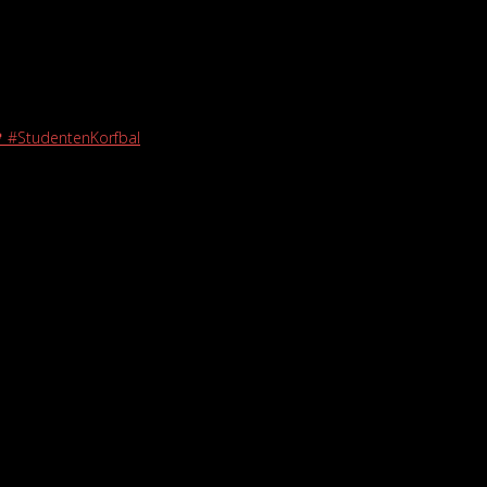
🖤 #StudentenKorfbal