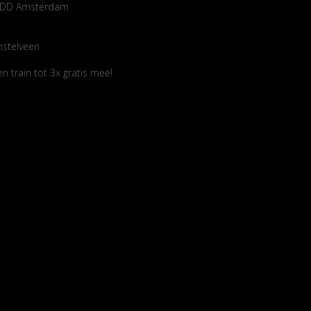
14 DD Amsterdam
mstelveen
 train tot 3x gratis mee!