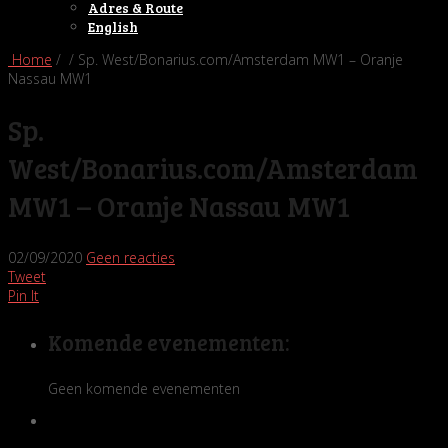
Adres & Route
English
Home
/ / Sp. West/Bonarius.com/Amsterdam MW1 – Oranje
Nassau MW1
Sp.
West/Bonarius.com/Amsterdam
MW1 – Oranje Nassau MW1
02/09/2020
Geen reacties
Tweet
Pin It
Komende evenementen:
Geen komende evenementen