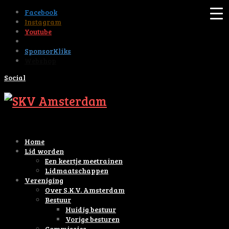
Facebook
Instagram
Youtube
Tiktok
SponsorKliks
Webshop
Social
Home
Lid worden
Een keertje meetrainen
Lidmaatschappen
Vereniging
Over S.K.V. Amsterdam
Bestuur
Huidig bestuur
Vorige besturen
Commissies