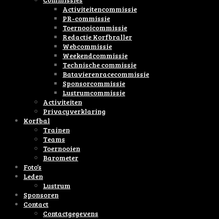
Activiteitencommissie
PR-commissie
Toernooicommissie
Redactie Korfbraller
Webcommissie
Weekendcommissie
Technische commissie
Batavierenracecommissie
Sponsorcommissie
Lustrumcommissie
Activiteiten
Privacyverklaring
Korfbal
Trainen
Teams
Toernooien
Barometer
Foto’s
Leden
Lustrum
Sponsoren
Contact
Contactgegevens