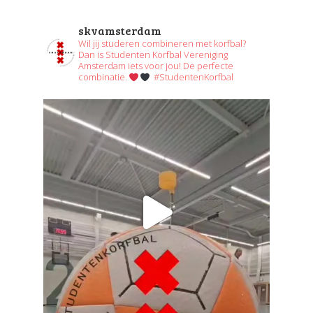
skvamsterdam
Wil jij studeren combineren met korfbal?
Dan is Studenten Korfbal Vereniging
Amsterdam iets voor jou! De perfecte
combinatie.
#StudentenKorfbal