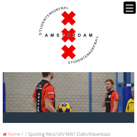
Home
/ / Sporting West/SKV MW1-Dalto/Klaverblad