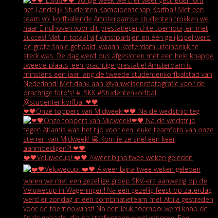
❤🖤Onze toppers van Midweek!❤🖤 Na de wedstrijd teg
❤️🖤Veluwecup! ❤️🖤 Alweer bijna twee weken geleden