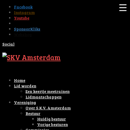
Facebook
Instagram
Youtube
Tiktok
SponsorKliks
Webshop
Social
Home
Lid worden
Een keertje meetrainen
Lidmaatschappen
Vereniging
Over S.K.V. Amsterdam
Bestuur
Huidig bestuur
Vorige besturen
Commissies