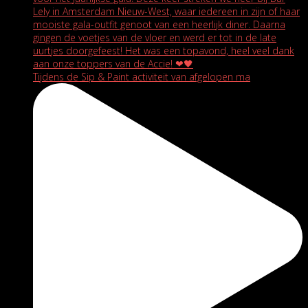
Tijdens de Sip & Paint activiteit van afgelopen ma