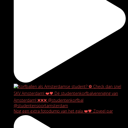
Nog een extra fotodump van het gala ❤️🖤 Zoveel par