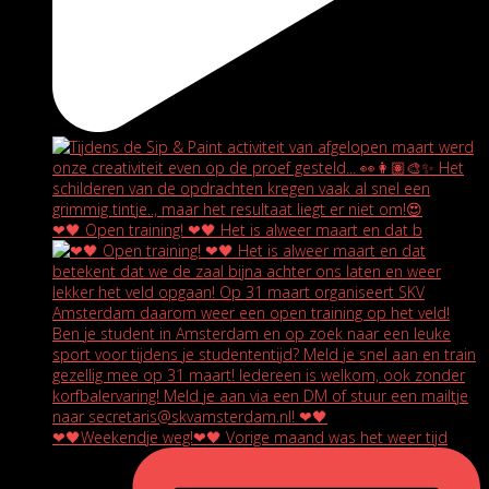
❤🖤 Open training! ❤🖤 Het is alweer maart en dat b
❤🖤Weekendje weg!❤🖤 Vorige maand was het weer tijd