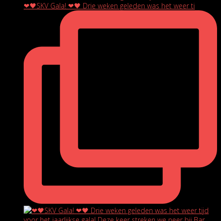
❤🖤SKV Gala! ❤🖤 Drie weken geleden was het weer ti