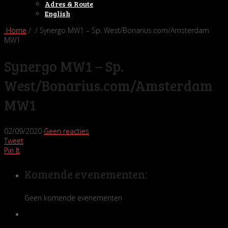
Adres & Route
English
Home
/ / Synergo MW1 – Sp. West/Bonarius.com/Amsterdam
MW1
Synergo MW1 – Sp.
West/Bonarius.com/Amsterdam
MW1
02/09/2020
Geen reacties
Tweet
Pin It
Komende evenementen:
Geen komende evenementen