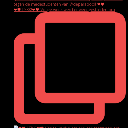
❤🖤 LSKK!❤🖤 Vorige week werd er weer gestreden om