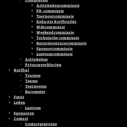
Activiteitencommissie
PR-commissie
Toernooicommissie
Redactie Korfbraller
Webcommissie
Weekendcommissie
Technische commissie
Batavierenracecommissie
Sponsorcommissie
Lustrumcommissie
Activiteiten
Privacyverklaring
Korfbal
Trainen
Teams
Toernooien
Barometer
Foto’s
Leden
Lustrum
Sponsoren
Contact
Contactgegevens