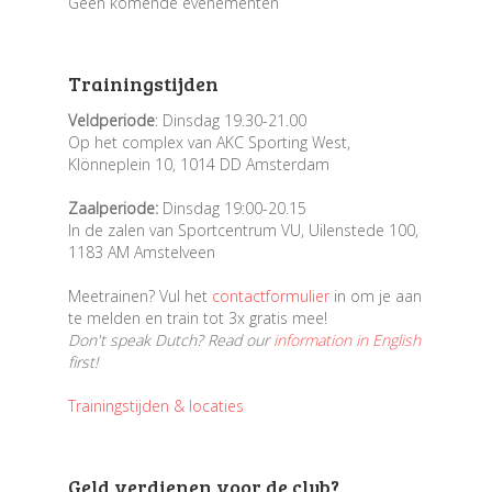
Geen komende evenementen
Trainingstijden
Veldperiode
: Dinsdag 19.30-21.00
Op het complex van AKC Sporting West,
Klönneplein 10, 1014 DD Amsterdam
Zaalperiode:
Dinsdag 19:00-20.15
In de zalen van Sportcentrum VU, Uilenstede 100,
1183 AM Amstelveen
Meetrainen? Vul het
contactformulier
in om je aan
te melden en train tot 3x gratis mee!
Don't speak Dutch? Read our
information in English
first!
Trainingstijden & locaties
Geld verdienen voor de club?