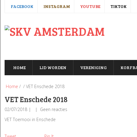
FACEBOOK
INSTAGRAM
YOUTUBE
TIKTOK
HOME
LID WORDEN
VERENIGING
KORFB
Home
/ / VET Enschede 2018
VET Enschede 2018
02/07/2018
Geen reacties
VET Toernooi in Enschede
Tweet
Pin It