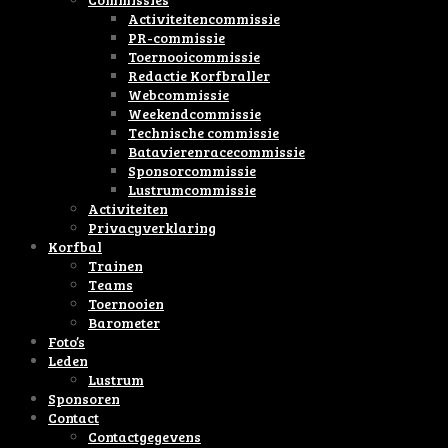
Activiteitencommissie
PR-commissie
Toernooicommissie
Redactie Korfbraller
Webcommissie
Weekendcommissie
Technische commissie
Batavierenracecommissie
Sponsorcommissie
Lustrumcommissie
Activiteiten
Privacyverklaring
Korfbal
Trainen
Teams
Toernooien
Barometer
Foto’s
Leden
Lustrum
Sponsoren
Contact
Contactgegevens