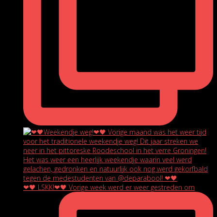
❤🖤 LSKK!❤🖤 Vorige week werd er weer gestreden om