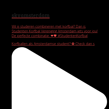
skvamsterdam
Wil jij studeren combineren met korfbal? Dan is
Studenten Korfbal Vereniging Amsterdam iets voor jou!
De perfecte combinatie. ❤🖤 #StudentenKorfbal
Korfballen als Amsterdamse student? ⚽️ Check dan s