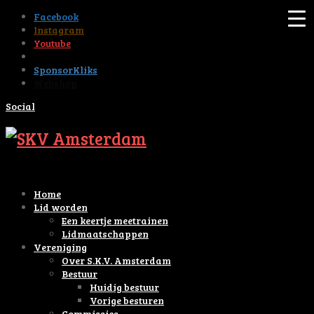
Facebook
Instagram
Youtube
Tiktok
SponsorKliks
Webshop
Social
Home
Lid worden
Een keertje meetrainen
Lidmaatschappen
Vereniging
Over S.K.V. Amsterdam
Bestuur
Huidig bestuur
Vorige besturen
Commissies