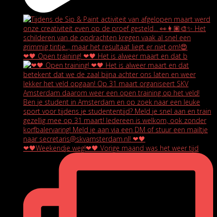
❤🖤 Open training! ❤🖤 Het is alweer maart en dat b
❤🖤Weekendje weg!❤🖤 Vorige maand was het weer tijd