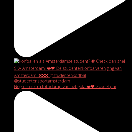
Nog een extra fotodump van het gala ❤️🖤 Zoveel par