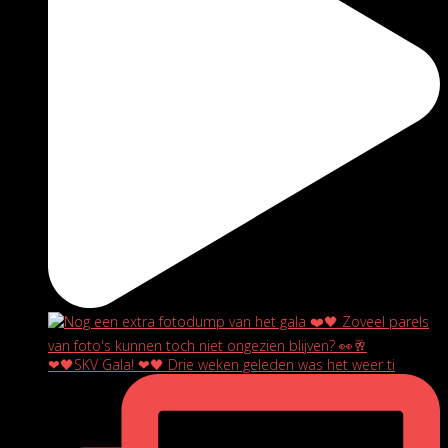
❤🖤SKV Gala! ❤🖤 Drie weken geleden was het weer ti