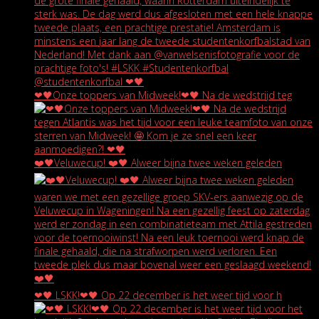
❤🖤Onze toppers van Midweek!❤🖤 Na de wedstrijd teg
❤️🖤Veluwecup! ❤️🖤 Alweer bijna twee weken geleden
❤🖤 LSKK!❤🖤 Op 22 december is het weer tijd voor h