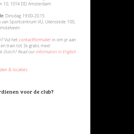
in 10, 1014 DD Amsterdam
de:
Dinsdag 19:00-20.15
n van Sportcentrum VU, Uilenstede 100,
mstelveen
n? Vul het
contactformulier
in om je aan
en train tot 3x gratis mee!
ak Dutch? Read our
information in English
jden & locaties
rdienen voor de club?