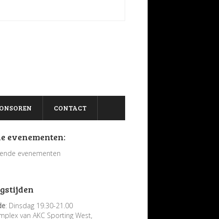
ONSOREN
CONTACT
e evenementen:
ende evenementen
gstijden
de
: Dinsdag 19.30-21.00
mplex van AKC Sporting West,