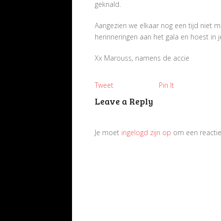
geknald.
Aangezien we elkaar nog een tijd niet 
herinneringen aan het gala en hoest in 
Xx Marouss, namens de accie
Tweet
Pin It
Leave a Reply
Je moet
ingelogd zijn op
om een reactie