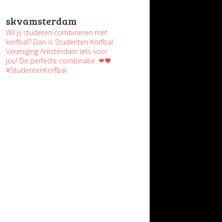
skvamsterdam
Wil jij studeren combineren met
korfbal? Dan is Studenten Korfbal
Vereniging Amsterdam iets voor
jou! De perfecte combinatie. ❤🖤
#StudentenKorfbal