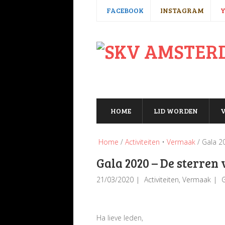
FACEBOOK
INSTAGRAM
HOME
LID WORDEN
V
Home
/
Activiteiten
•
Vermaak
/ Gala 2
Gala 2020 – De sterren
21/03/2020
Activiteiten
,
Vermaak
G
Ha lieve leden,