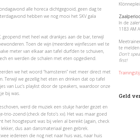
Klönneple
Zondagavond alle horeca dichtgegooid, geen dag te
zaterdagavond hebben we nog mooi het SKV gala
Zaalperio
In de zale
1183 AM A
, geopend met heel wat drankjes aan de bar, terwijl
Meetraine
 bewonderen. Toen de wijn (meerdere wijnflessen wel te
te melden 
lve meter van elkaar aan tafel durfden te schuiven,
Don't spe
peech en werden de schalen met eten opgediend.
first!
eerden we het woord “hamsteren” niet meer direct met
Trainingsti
 Terwijl we gezellig het eten en drinken dat op tafel
es van Luc’s playlist door de speakers, waardoor onze
je bij was.
Geld ve
 geschoven, werd de muziek een stukje harder gezet en
ge-trio-zoend (check de foto’s xx). Het was maar goed
t het hoogtepunt was bij velen al bereikt (again, check
g lekker, dus aan dansmateriaal geen gebrek.
 twee iedereen die nog niet naar huis was, naar huis