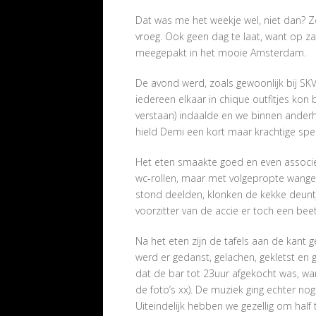
Dat was me het weekje wel, niet dan? 
vroeg. Ook geen dag te laat, want op 
meegepakt in het mooie Amsterdam.
De avond werd, zoals gewoonlijk bij SKV
iedereen elkaar in chique outfitjes kon
verstaan) indaalde en we binnen anderha
hield Demi een kort maar krachtige s
Het eten smaakte goed en even associ
wc-rollen, maar met volgepropte wangen.
stond deelden, klonken de kekke deuntj
voorzitter van de accie er toch een beet
Na het eten zijn de tafels aan de kant
werd er gedanst, gelachen, gekletst en 
dat de bar tot 23uur afgekocht was, wan
de foto’s xx). De muziek ging echter no
Uiteindelijk hebben we gezellig om half