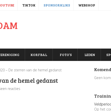
YOUTUBE
TIKTOK
SPONSORKLIKS
WEBSHOP
ERENIGING
KORFBAL
FOTO’S
LEDEN
SP
Komend
020 – De sterren van de hemel gedanst
Geen kom
 van de hemel gedanst
een reacties
Trainin
Veldperio
Op het co