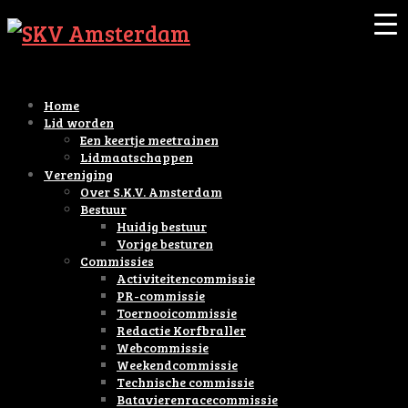
Home
Lid worden
Een keertje meetrainen
Lidmaatschappen
Vereniging
Over S.K.V. Amsterdam
Bestuur
Huidig bestuur
Vorige besturen
Commissies
Activiteitencommissie
PR-commissie
Toernooicommissie
Redactie Korfbraller
Webcommissie
Weekendcommissie
Technische commissie
Batavierenracecommissie