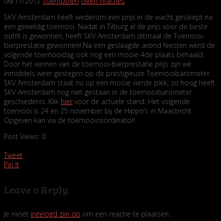
06/11/2012
Toernooien
Geen reacties
SKV Amsterdam heeft wederom een prijs in de wacht gesleept na
een geweldig toernooi. Nadat in Tilburg al de prijs voor de beste
outfit is gewonnen, heeft SKV Amsterdam ditmaal de Toernooi-
bierprestatie gewonnen! Na een geslaagde avond feesten werd de
volgende toernooidag ook nog een mooie 4de plaats behaald.
Door het winnen van de toernooi-bierprestatie prijs zijn we
inmiddels weer gestegen op de prestigieuze Toernooibarometer.
SKV Amsterdam staat nu op een mooie vierde plek, zo hoog heeft
SKV Amsterdam nog niet gestaan in de toernooibarometer
geschiedenis. Klik
hier
voor de actuele stand. Het volgende
toernooi is 24 en 25 november bij de Hippo’s in Maastricht.
Opgeven kan via de toernooicoordinator!
Post Views:
0
Tweet
Pin It
Leave a Reply
Je moet
ingelogd zijn op
om een reactie te plaatsen.