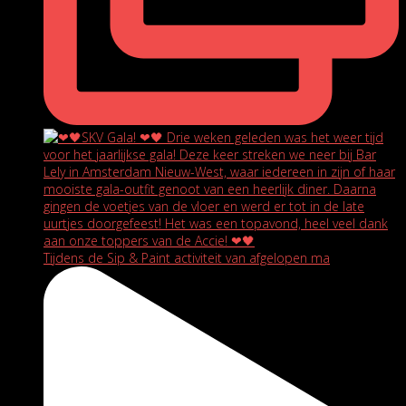
Tijdens de Sip & Paint activiteit van afgelopen ma