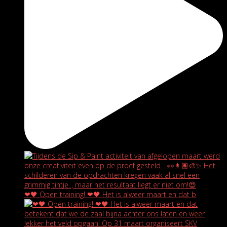
❤🖤 Open training! ❤🖤 Het is alweer maart en dat b