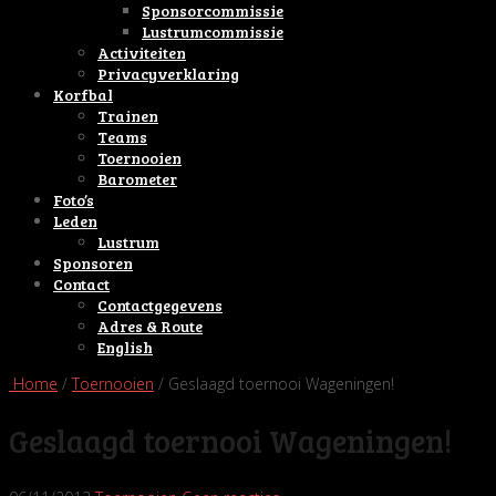
Sponsorcommissie
Lustrumcommissie
Activiteiten
Privacyverklaring
Korfbal
Trainen
Teams
Toernooien
Barometer
Foto’s
Leden
Lustrum
Sponsoren
Contact
Contactgegevens
Adres & Route
English
Home
/
Toernooien
/ Geslaagd toernooi Wageningen!
Geslaagd toernooi Wageningen!