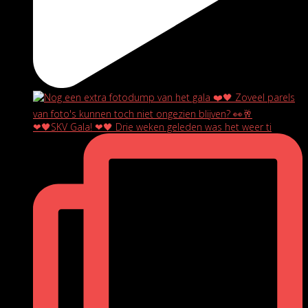
❤🖤SKV Gala! ❤🖤 Drie weken geleden was het weer ti