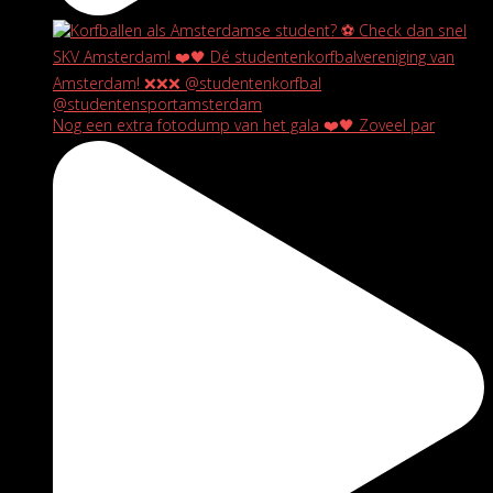
Nog een extra fotodump van het gala ❤️🖤 Zoveel par