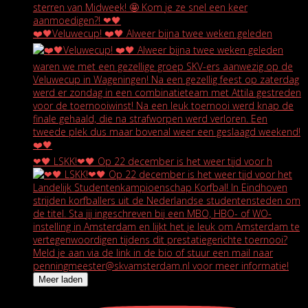
❤️🖤Veluwecup! ❤️🖤 Alweer bijna twee weken geleden
❤🖤 LSKK!❤🖤 Op 22 december is het weer tijd voor h
Meer laden