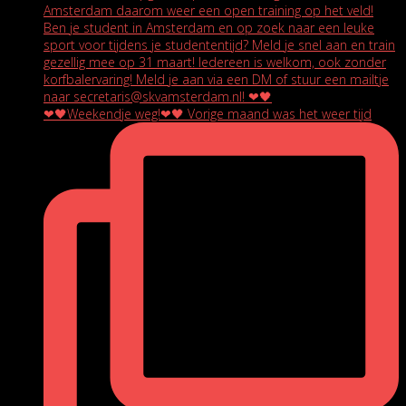
❤🖤Weekendje weg!❤🖤 Vorige maand was het weer tijd