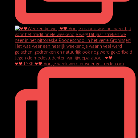
❤🖤 LSKK!❤🖤 Vorige week werd er weer gestreden om