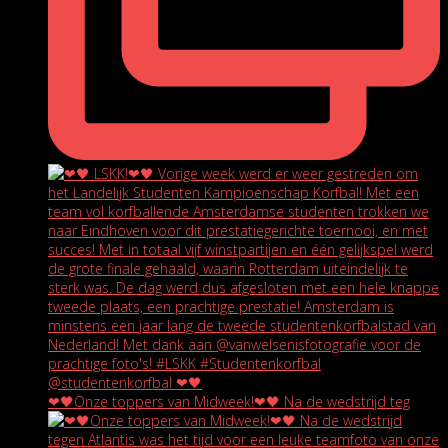
❤🖤Onze toppers van Midweek!❤🖤 Na de wedstrijd teg